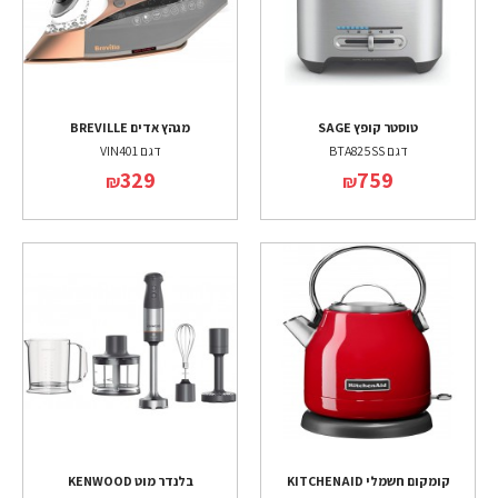
טוסטר קופץ SAGE
מגהץ אדים BREVILLE
דגם BTA825SS
דגם VIN401
329
759
₪
₪
קומקום חשמלי KITCHENAID
בלנדר מוט KENWOOD