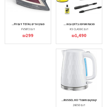
מכונת שטיפה בלחץ גבוה ...
מגהץ אדים TEFAL דגם FV...
דגם K5 CLASSIC
דגם FV5872
299
1,490
₪
₪
קומקום חשמלי RUSSEL HO...
דגם 26050