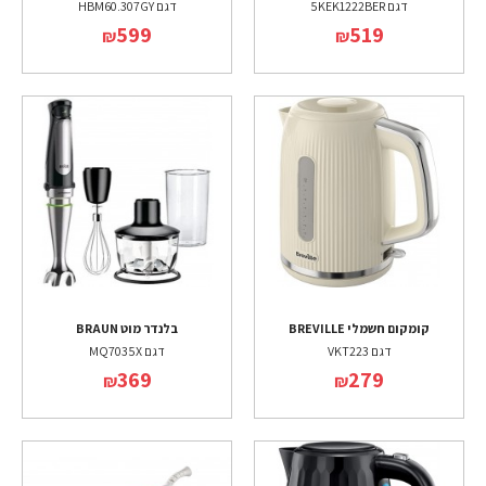
דגם 5KEK1222BER
דגם HBM60.307GY
599
519
₪
₪
קומקום חשמלי BREVILLE
בלנדר מוט BRAUN
דגם VKT223
דגם MQ7035X
369
279
₪
₪