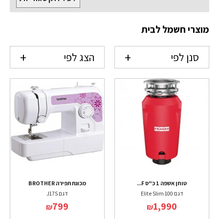
מוצרי חשמל לבית
סנן לפי
הצג לפי
טוחן אשפה 1 כ"ס F...
מכונת תפירה BROTHER
דגם Elite Slim 100
דגם J17S
799
1,990
₪
₪