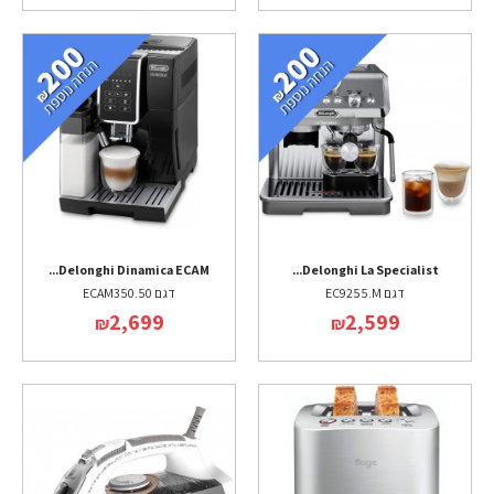
Delonghi Dinamica ECAM...
Delonghi La Specialist...
דגם EC9255.M
דגם ECAM350.50
2,699
2,599
₪
₪