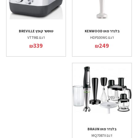
בלנדר מוט KENWOOD
טוסטר קופץ BREVILLE
דגם HDP100WG
דגם VTT981
339
249
₪
₪
בלנדר מוט BRAUN
דגם MQ7087X