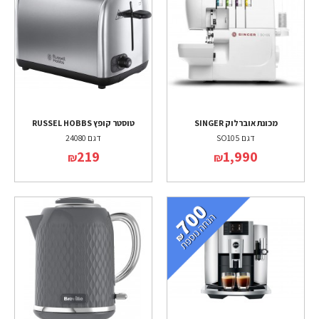
מכונת אוברלוק SINGER
טוסטר קופץ RUSSEL HOBBS
דגם SO105
דגם 24080
219
1,990
₪
₪