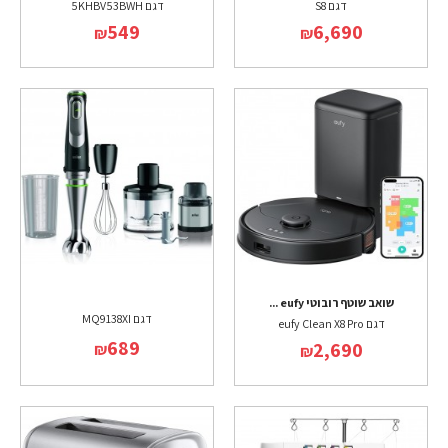
דגם S8
דגם 5KHBV53BWH
549
6,690
₪
₪
שואב שוטף רובוטי eufy ...
דגם MQ9138XI
דגם eufy Clean X8 Pro
689
2,690
₪
₪