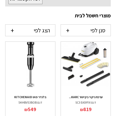
מוצרי חשמל לבית
סנן לפי
הצג לפי
ערכת ניקוי בקיטור KARC...
בלנדר מוט KITCHENAID
דגם SC3 EASYFIX
דגם 5KHBV53BOB
549
819
₪
₪