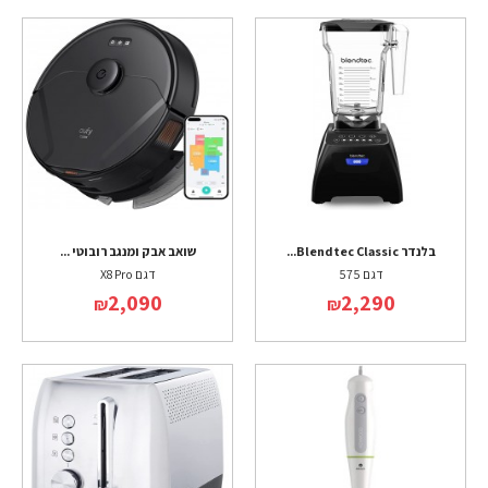
בלנדר Blendtec Classic...
שואב אבק ומנגב רובוטי ...
דגם 575
דגם X8 Pro
2,090
2,290
₪
₪