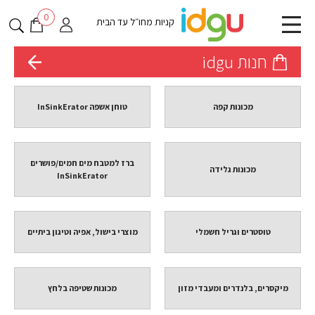
0
קניות מחו״ל עד הבית
חנות idgu
מכונות קפה
טוחן אשפה InSinkErator
ברז למטבח מים חמים/פושרים
מכונות גלידה
InSinkErator
טוסטרים וגריל חשמלי
מוצרי בישול, אפיה וטיגון ביתיים
מיקסרים, בלנדרים ומעבדי מזון
מכונות שטיפה בלחץ