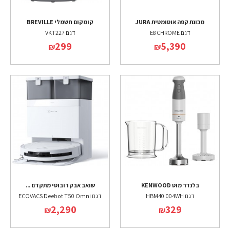
מכונת קפה אוטומטית JURA
קומקום חשמלי BREVILLE
דגם E8 CHROME
דגם VKT227
299
5,390
₪
₪
בלנדר מוט KENWOOD
שואב אבק רובוטי מתקדם ...
דגם HBM40.004WH
דגם ECOVACS Deebot T50 Omni
2,290
329
₪
₪