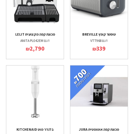
טוסטר קופץ BREVILLE
מכונת קפה מקצועית LELIT
דגם VTT968
דגם ANITA PL042EM
2,790
339
₪
₪
מכונת קפה אוטומטית JURA
בלנדר מוט KITCHENAID