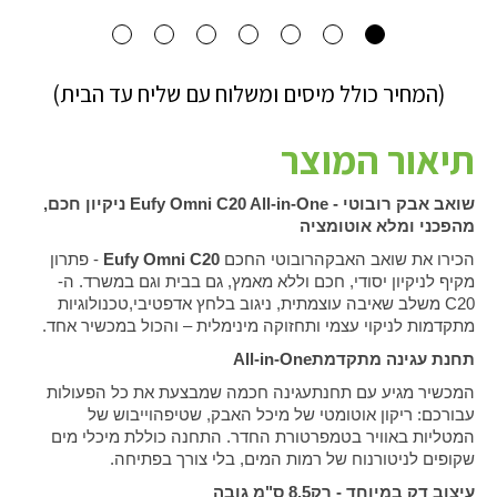
(המחיר כולל מיסים ומשלוח עם שליח עד הבית)
תיאור המוצר
שואב אבק רובוטי
Eufy Omni C20 All-in-One -
ניקיון חכם,
מהפכני ומלא אוטומציה
הכירו את שואב האבקהרובוטי החכם
Eufy Omni C20
-
פתרון
מקיף לניקיון יסודי, חכם וללא מאמץ, גם בבית וגם במשרד. ה-
C20
משלב שאיבה עוצמתית, ניגוב בלחץ אדפטיבי,טכנולוגיות
מתקדמות לניקוי עצמי ותחזוקה מינימלית – והכול במכשיר אחד
.
תחנת עגינה מתקדמת
All-in-One
המכשיר מגיע עם תחנתעגינה חכמה שמבצעת את כל הפעולות
עבורכם: ריקון אוטומטי של מיכל האבק, שטיפהוייבוש של
המטליות באוויר בטמפרטורת החדר. התחנה כוללת מיכלי מים
שקופים לניטורנוח של רמות המים, בלי צורך בפתיחה
.
עיצוב דק במיוחד - רק8.5 ס"מ גובה