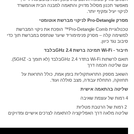
מאפשר תכנון מסלול מדויק והתאמה למבנה הבית אוהמשרד
לניקוי יעיל ומקיף יותר
.
מסרק
Pro-Detangle
לניקוי מברשת אוטומטי
טכנולוגיית
™Pro-Detangle Comb
הופכת את ניקוי המברשת
למשימה קלה – מסרק פנימימוריד שיער שנתפס במברשת תוך כדי
סיבוב נגד כיוון
.
חיבור
Wi-Fi -
תמיכה ברשת 2.4
GHz
בלבד
תואם לרשתות
Wi-Fi
בתדר 2.4
GHz
בלבד (
לא תומך ב- 5GHZ).
עם שליטה חכמה דרך
השואב מספק התראותקוליות בזמן אמת, כולל התראות על
תחזוקה, התחלת עבודה, מצב סוללה ועוד
.
שליטה בהתאמה אישית
4
רמות של עוצמת שאיבה
2
רמות של הרטבת מטליות
שליטה מלאה דרך האפליקציה להתאמה לצרכים אישיים ומדויקים