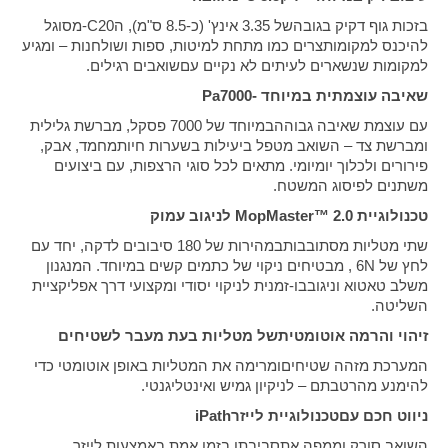
בזכות גוף דקיק בגובהשל 3.35 אינץ' (כ-8.5 ס"מ), ה
-C20
מסוגל
להיכנס למקומותצרים כמו מתחת למיטות, ספות ושולחנות – ומגיע
למקומות שנשארים לעיתים לא נקיים עםשואבים רגילים
.
שאיבה עוצמתית במיוחד -7000
Pa
עם עוצמת שאיבה גבוההבמיוחד של 7000 פסקל, מברשת גלילית
ומברשת צד – השואב מטפל ביעילות בשערות חיותמחמד, אבק,
פירורים ולכלוך יומיומי. מתאים לכל סוגי הרצפות, עם ביצועים
משתנים לפיסוג המשטח
.
טכנולוגיית
MopMaster™ 2.0
לניגוב עמוק
שתי מטליות מסתובבותבמהירות של 180 סיבובים לדקה, יחד עם
לחץ של 6N ,
מבטיחים ניקוי של כתמים קשים במיוחד. המנגנון
משלב טאטוא וניגובבו-זמנית לניקוי יסודי ומקצועי דרך אפליקציית
השליטה
.
זיהוי והרמה אוטומטיתשל מטליות בעת מעבר לשטיחים
המערכת מזהה שטיחיםומרימה את המטליות באופן אוטומטי כדי
להימנע מהרטבתם – לניקיון גמיש ואינטליגנטי
.
ניווט חכם עםטכנולוגיית לייזר
iPath
השואב סורק וממפה אתסביבתו בזמן אמת באמצעות לייזר,