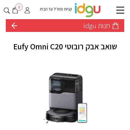
0
קניות מחו״ל עד הבית
חנות idgu
שואב אבק רובוטי Eufy Omni C20