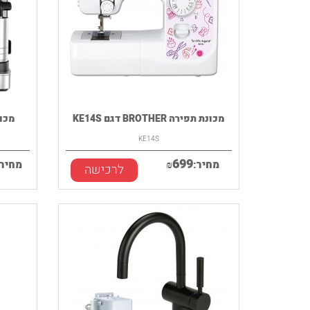
מכונת תפירה BROTHER דגם KE14S
מכונת 
KE14S
699
מחיר:
₪
מחיר:
לרכישה