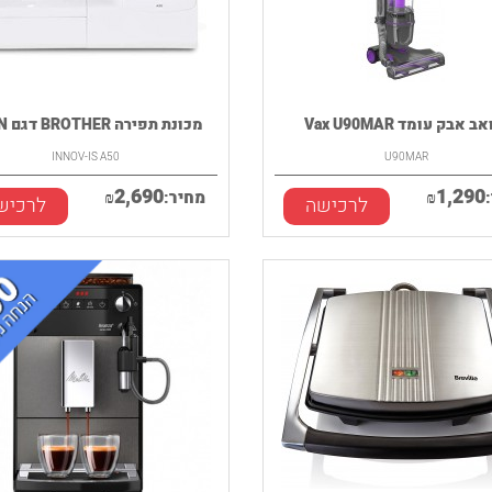
 אבק עומד Vax U90MAR
מכונת תפירה BROTHER דגם INN...
INNOV-IS A50
U90MAR
2,690
1,290
₪
מחיר:
₪
לרכישה
לרכיש