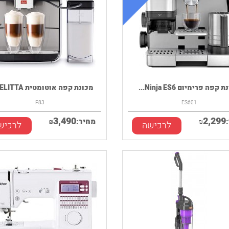
קפה פרימיום Ninja ES6...
מכונת קפה אוטומטית MELITTA ...
F83
ES601
3,490
2,299
₪
מחיר:
₪
לרכישה
לרכיש