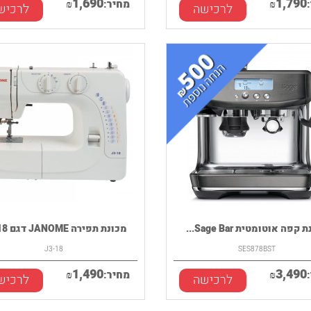
1,690
1,790
₪
מחיר:
₪
לרכישה
לרכיש
קפה אוטומטית Sage Bar...
מכונת תפירה JANOME דגם J3-18
J3-18
SES878BST
1,490
3,490
₪
מחיר:
₪
לרכישה
לרכיש