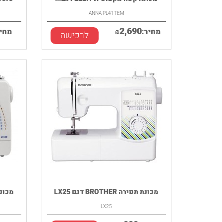
ANNA PL41TEM
2,690
מחיר:
₪
מחיר
לרכישה
מכונת תפירה BROTHER דגם LX25
מכונת תפיר
LX25