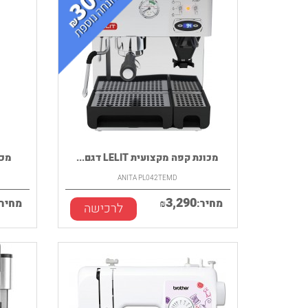
מכונת קפה מקצועית LELIT דגם...
מכונת
ANITA PL042TEMD
3,290
מחיר:
₪
מחיר:
לרכישה