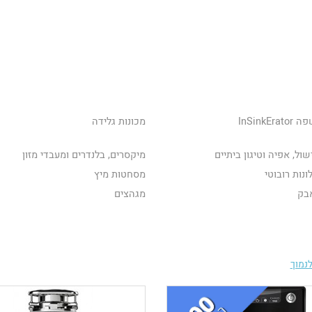
InSinkEr
מכונות גלידה
שול, אפיה וטיגון ביתיים
מיקסרים, בלנדרים ומעבדי מזון
נות רובוטי
מסחטות מיץ
בק
מגהצים
נמוך