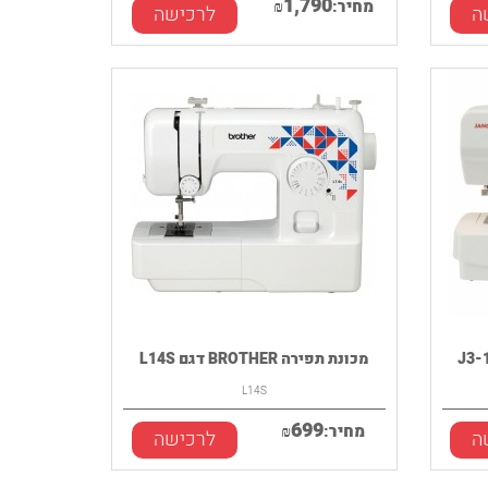
1,790
מחיר:
₪
ה
לרכישה
מכונת תפירה BROTHER דגם L14S
L14S
699
מחיר:
₪
ה
לרכישה