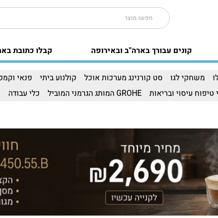
קונים עבורך בארה"ב ובאירופה
קבלו כתובת באר
ו
משחקי לגו
סט קורנינג מערכות אוכל
קולנוע ביתי
פנאי וקמפי
 טיפוח עיסוי ובריאות
GROHE המותג הגרמני המוביל
כלי עבודה
ו