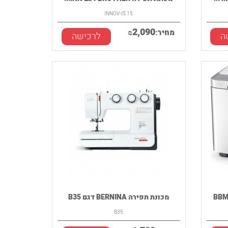
INNOV-IS 15
2,090
מחיר:
₪
ה
לרכישה
מכונת תפירה BERNINA דגם B35
B35