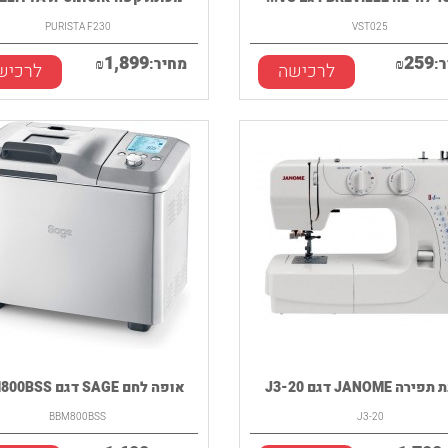
PURISTA F230
VST025
1,899
259
:
₪
מחיר:
₪
לרכישה
לרכיש
ה JANOME דגם J3-20
אופה לחם SAGE דגם BBM800BSS
BBM800BSS
J3-20