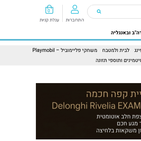
0
התחברות
עגלת קניות
ה"ב ובאנגליה
נג
לבית ולמטבח
משחקי פליימוביל – Playmobil
יטמינים ותוספי תזונה