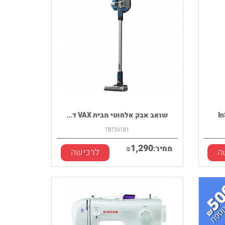
שואב אבק אלחוטי מבית VAX ד...
TBT3V1B1
1,290
מחיר:
₪
ה
לרכישה