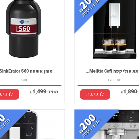
 פולי קפה Melitta Caff...
טוחן אשפה InSinkErator S60
S60
E950-101
1,499
1,890
₪
מחיר:
₪
לרכישה
לרכיש