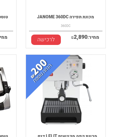
מכונת תפירה JANOME 360DC
טוסטר לחיצ
360DC
2,890
מחיר:
₪
מחיר
לרכישה
מכונת קפה מקצועית LELIT דגם...
טוסטר לחיצ