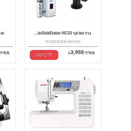
ברז חם/קר InSinkErator HC33...
שואב
HC3300 BLACK +Neo Tank
3,950
מחיר:
₪
מחיר:
לרכישה