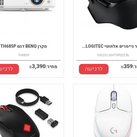
יימרים אלחוטי LOGITEC...
מקרן BENQ דגם TH685P
TH685P
G502X LIGHTSPEED BL
3,390
359
:
₪
מחיר:
₪
לרכישה
לרכיש