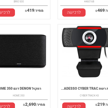
BRIO 500
4460168
419
469
:
₪
מחיר:
₪
לרכישה
לרכיש
ADESSO CYBER...
רמקול DENON דגם HOME 350
HOME 350
CYBER TRACK H3
2,690
219
:
₪
מחיר:
₪
לרכישה
לרכיש