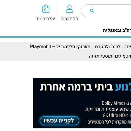
0
התחברות
עגלת קניות
ה"ב ובאנגליה
נג
לבית ולמטבח
משחקי פליימוביל – Playmobil
יטמינים ותוספי תזונה