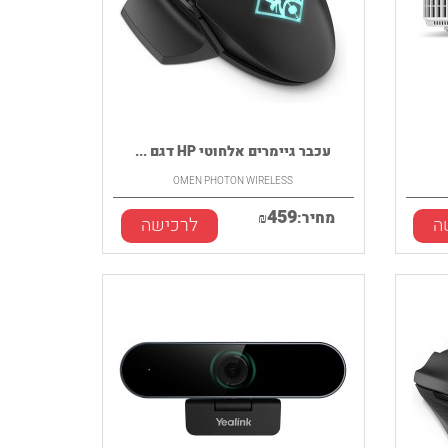
עכבר גיימרים אלחוטי HP דגם ...
OMEN PHOTON WIRELESS
459
מחיר:
₪
ה
לרכישה