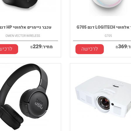
 LOGITECH דגם G705
עכבר גיימרים אלחוטי HP דגם ...
OMEN VECTOR WIRELESS
G705
229
369
:
₪
מחיר:
₪
לרכישה
לרכיש