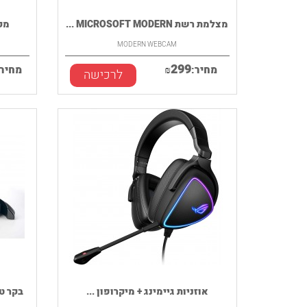
מצלמת רשת MICROSOFT MODERN ...
מקרן PTOMA
MODERN WEBCAM
299
מחיר:
₪
מחיר:
לרכישה
אוזניות גיימינג + מיקרופון ...
בקר טיסה STMASTER