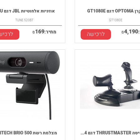
O דגם GT1080E
אוזניות אלחוטיות JBL דגם TU...
TUNE 520BT
GT1080E
169
4,190
₪
מחיר:
₪
לרכישה
לרכיש
THRU דגם 4...
מצלמת רשת LOGITECH BRIO 500