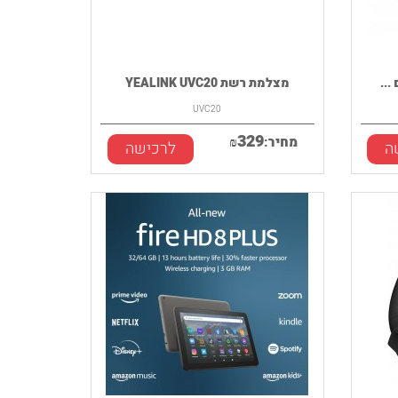
מצלמת רשת YEALINK UVC20
UVC20
329
מחיר:
₪
ה
לרכישה