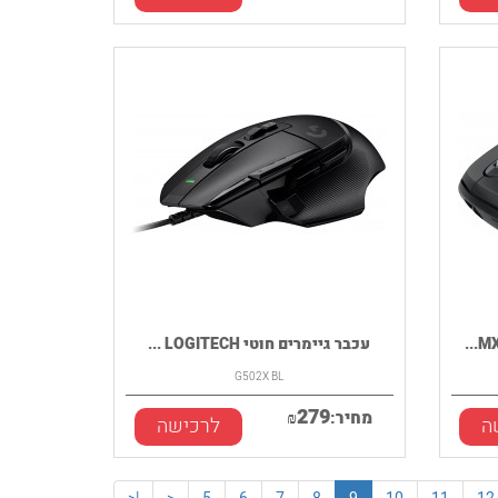
עכבר גיימרים חוטי LOGITECH ...
G502X BL
279
מחיר:
₪
ה
לרכישה