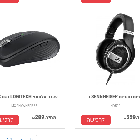
חוטיות SENNHEISER ד...
עכבר אלחוטי LOGITECH דגם MX...
MX ANYWHERE 3S
HD599
289
559
:
₪
מחיר:
₪
לרכישה
לרכיש