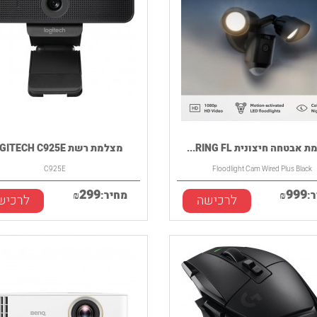
אבטחה חיצונית RING FL...
מצלמת רשת LOGITECH C925E
C925E
Floodlight Cam Wired Plus Black
299
999
:
₪
מחיר:
₪
לרכישה
לרכיש