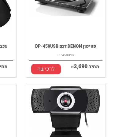
פטיפון DENON דגם DP-450USB
עכבר ג
DP-450USB
2,690
מחיר:
₪
מחיר
לרכישה