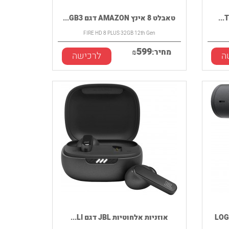
טאבלט 8 אינץ AMAZON דגם GB3...
FIRE HD 8 PLUS 32GB 12th Gen
599
מחיר:
₪
ה
לרכישה
אוזניות אלחוטיות JBL דגם LI...