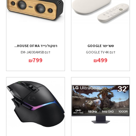
סטרימר GOOGLE
רמקול נייד HOUSE OF MA...
דגם GOOGLE TV 4K
דגם EM-JA030AMSB
799
499
₪
₪