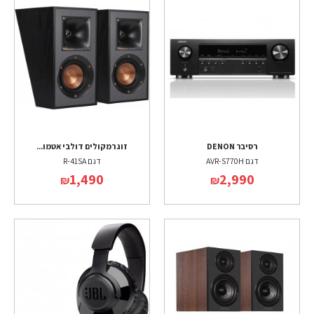
רסיבר DENON
זוג רמקולים דולבי אטמו...
דגם AVR-S770H
דגם R-41SA
1,490
2,990
₪
₪