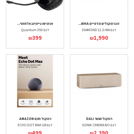
זוג רמקולים מדפיים WHA...
אוזניות גיימינג אלחוטי...
דגם DIAMOND 12.2i WA
דגם Quantum 350
399
1,990
₪
₪
רמקול סנטר DALI
רמקול חכם AMAZON
דגם SONIK CINEMA NO
דגם ECHO DOT MAX GR
499
2,390
₪
₪