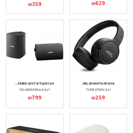
629
359
₪
₪
אוזניות אלחוטיות JBL
זוג רמקולים לגינה YAMA...
דגם TUNE 670NC
דגם NS-AW194 Black
799
259
₪
₪