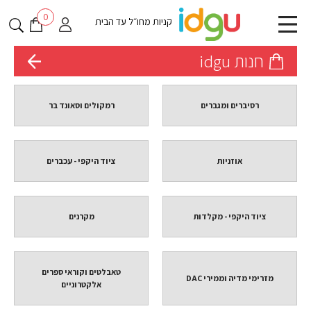
0
קניות מחו״ל עד הבית
חנות idgu
רסיברים ומגברים
רמקולים וסאונד בר
אוזניות
ציוד היקפי - עכברים
ציוד היקפי - מקלדות
מקרנים
טאבלטים וקוראי ספרים
מזרימי מדיה וממירי DAC
אלקטרוניים