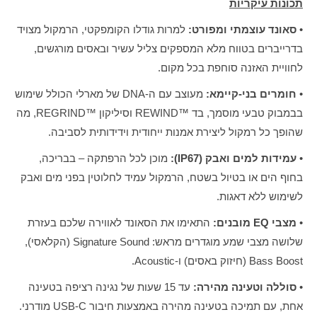
תכונות עיקריות
•
סאונד עוצמתי ומפורט:
למרות גודלו הקומפקטי, הרמקול מצויד
בדרייברים בטווח מלא המספקים צליל עשיר ובאסים מורגשים,
לחוויית האזנה סוחפת בכל מקום.
•
חומרים בני-קיימא:
מעוצב עם ה-DNA של מארלי הכולל שימוש
בבמבוק טבעי מוסמך, בד ™REWIND וסיליקון ™REGRIND, מה
שהופך כל רמקול ליצירת אמנות ייחודית וידידותית לסביבה.
•
עמידות למים ואבק (IP67):
מוכן לכל הרפתקה – בבריכה,
בחוף הים או בטיול בשטח, הרמקול עמיד לחלוטין בפני מים ואבק
לשימוש ללא דאגות.
•
מצבי EQ מובנים:
התאימו את הסאונד לאווירה שלכם בעזרת
שלושה מצבי שמע מוגדרים מראש: Signature Sound (הקלאסי),
Bass Boost (חיזוק באסים) ו-Acoustic.
•
סוללה וטעינה מהירה:
עד 15 שעות של נגינה רציפה בטעינה
אחת, עם תמיכה בטעינה מהירה באמצעות חיבור USB-C מודרני.