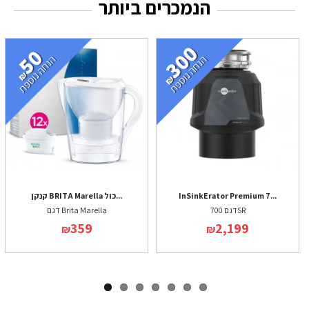
הנמכרים ביותר
InSinkErator Premium 7...
קנקן BRITA Marella כול...
דגם 700SR
דגם Brita Marella
359
2,199
₪
₪