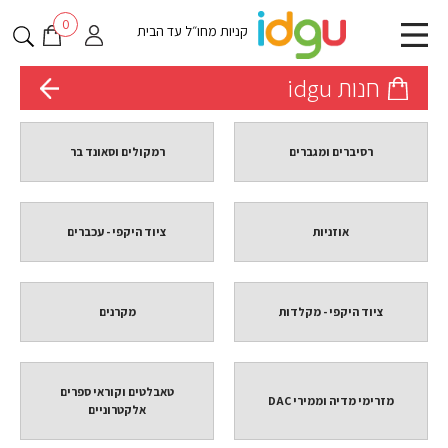
0
קניות מחו״ל עד הבית
חנות idgu
רסיברים ומגברים
רמקולים וסאונד בר
אוזניות
ציוד היקפי - עכברים
ציוד היקפי - מקלדות
מקרנים
טאבלטים וקוראי ספרים
מזרימי מדיה וממירי DAC
אלקטרוניים