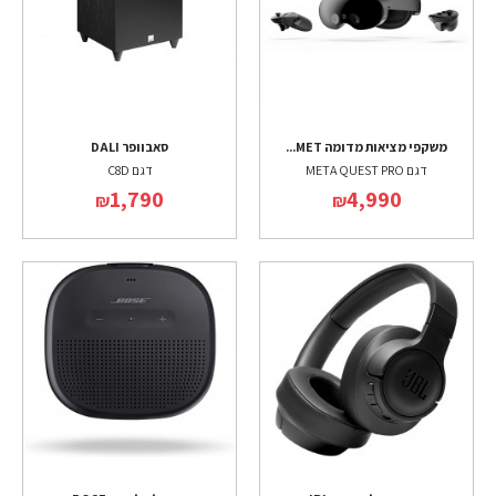
משקפי מציאות מדומה MET...
סאבוופר DALI
דגם META QUEST PRO
דגם C8D
1,790
4,990
₪
₪