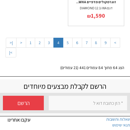
זוג רמקולים מדפיים WHA...
דגם DIAMOND 12.1i WA
1,590
₪
|<
<
1
2
3
4
5
6
7
8
9
>
>|
הצג 64 מתוך 84 עמודים 441 (21 עמודים)
הרשם לקבלת מבצעים מיוחדים
הרשם
שאלות ותשובות
עקבו אחרינו
תנאי שימוש