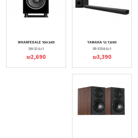
סאונד בר YAMAHA
סאבוופר WHARFEDALE
דגם SR-X50A
דגם SW-10
2,690
3,390
₪
₪