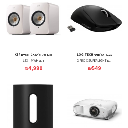
עכבר אלחוטי LOGITECH
זוג רמקולים אלחוטיים KEF
דגם G PRO X SUPERLIGHT
דגם LSX II MWH
4,990
549
₪
₪