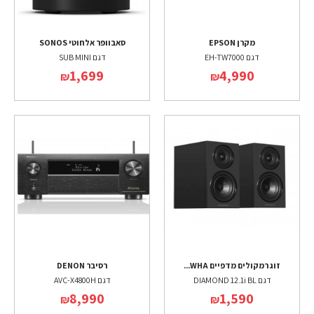
מקרן EPSON
סאבוופר אלחוטי SONOS
דגם EH-TW7000
דגם SUB MINI
1,699
4,990
₪
₪
זוג רמקולים מדפיים WHA...
רסיבר DENON
דגם DIAMOND 12.1i BL
דגם AVC-X4800H
8,990
1,590
₪
₪