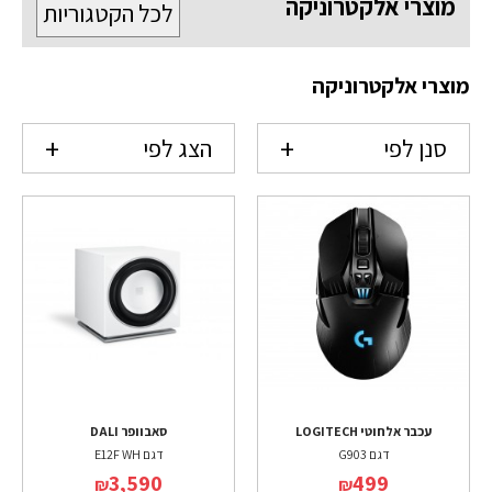
מוצרי אלקטרוניקה
לכל הקטגוריות
מוצרי אלקטרוניקה
סנן לפי
הצג לפי
עכבר אלחוטי LOGITECH
סאבוופר DALI
דגם G903
דגם E12F WH
3,590
499
₪
₪