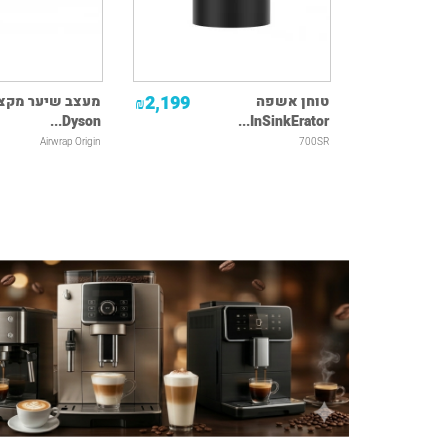
2,199
טוחן אשפה
מעצב שיער מקצו
₪
Dyson...
InSinkErator...
Airwrap Origin
700SR