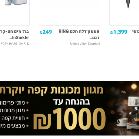
249
1,399
עי
פעמון דלת חכם RING
ברז מים חם-קר
₪
₪
דגם...
InSinkEr...
5394Y-HC3010MBLK
Battery Video Doorbell