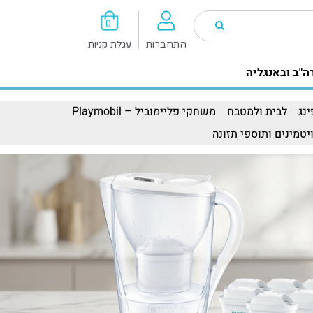
0
התחברות
עגלת קניות
ה"ב ובאנגליה
נג
לבית ולמטבח
משחקי פליימוביל – Playmobil
יטמינים ותוספי תזונה