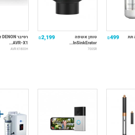
2,199
499
 תת
טוחן אשפה
רסיב
₪
₪
AVR-X1...
InSinkErator...
AVR-X1800H
700SR