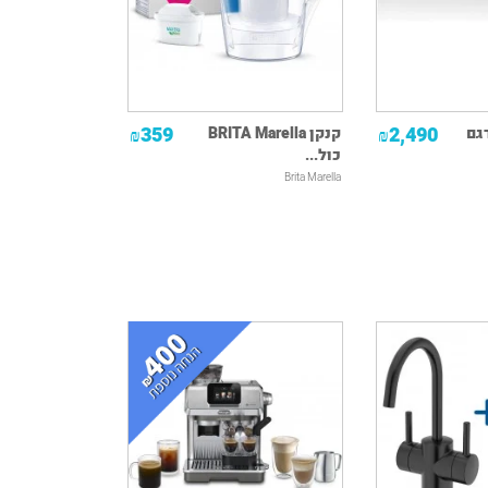
359
2,490
ר DENON דגם
קנקן BRITA Marella
₪
₪
כול...
Brita Marella