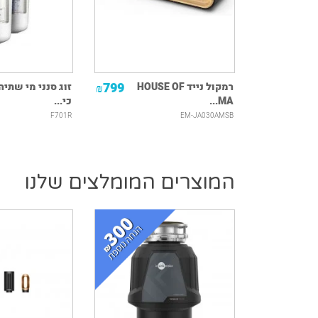
799
229
רמקול נייד HOUSE OF
זוג סנני מי שתיה
₪
₪
MA...
כי...
F701R
EM-JA030AMSB
המוצרים המומלצים שלנו