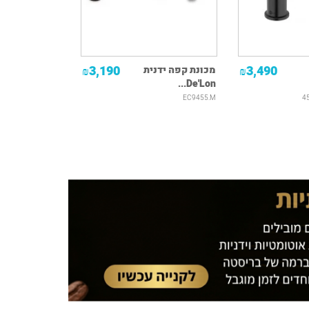
3,190
3,490
מכונת קפה ידנית
₪
₪
De'Lon...
EC9455.M
4