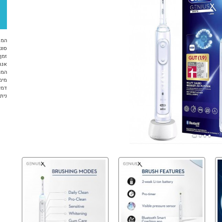
המח
סוג 
זמן א
אנח
המו
מימ
דמי
ניתן ל