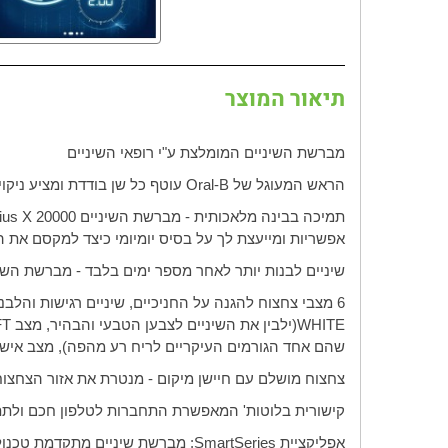
תיאור המוצר
מברשת השיניים המומלצת ע"י רופאי השיניים
הראש המעוגל של
Oral-B
עוטף כל שן בודדת ומציע ניקוי
תמיכה בבינה מלאכותית - מברשת השיניים
ius X 20000
אפשריות ומייעצת לך על בסיס יומיומי כיצד למקסם את 
שיניים לבנות יותר לאחר מספר ימים בלבד
-
מברשת השיניים מסוגלת לה
6 מצבי צחצוח להגנה על החניכיים, שיניים רגישות והלבנה: מצב
WHITE
(ילבין את השיניים לצבען הטבעי והבהיר, מצב
FT
שהם אחד הגורמים העיקריים לריח רע מהפה), מצב אישי 
צחצוח מושלם עם חיישן מיקום - מנטרת את אזור הצחצוח 
קישורית בלוטות' המאפשרת התחברות לטלפון חכם ולתת 
אפליקציית
SmartSeries
: מברשת שיניים מתקדמת טכנול