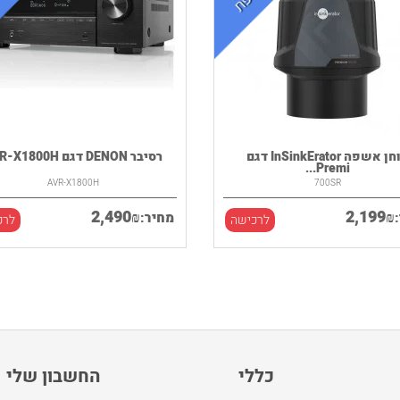
טוחן אשפה InSinkErator דגם
רסיבר DENON דגם AVR-X1800H
Premi...
AVR-X1800H
700SR
2,490
2,199
₪
₪
מחיר:
לרכישה
לרכ
כללי
החשבון שלי