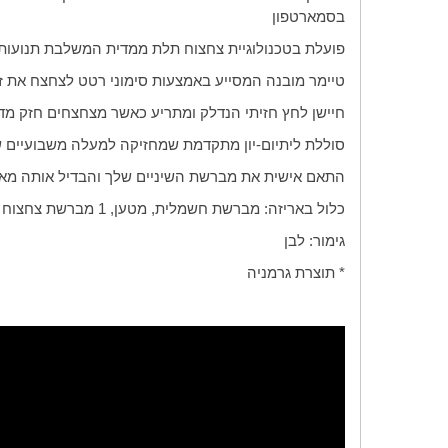
בסמארטפון
פועלת בטכנולוגיית צחצוח תלת ממדית המשלבת תנועות סיבוביות, רטט ופ
טיימר מובנה המסייע באמצעות סימוני רטט לצחצח את זמן ה
חיישן לחץ חזיתי הנדלק ומתריע כאשר מצחצחים חזק מדי 
סוללת ליתיום-יון מתקדמת שמחזיקה למעלה משבועיים 
התאם אישית את מברשת השיניים שלך והבדיל אותה מאחרים בזכות 12 נוריות הלד הצבעוניות המובנות, תוכלו לבחור באיזה
כלול באריזה: מברשת חשמלית, מטען, 1 מברשת צחצוח
גימור: לבן
* תוצרת גרמניה