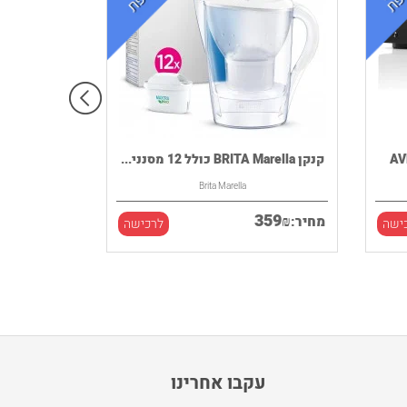
קנקן BRITA Marella כולל 12 מסנני...
Brita Marella
359
₪
מחיר:
ישה
לרכישה
עקבו אחרינו