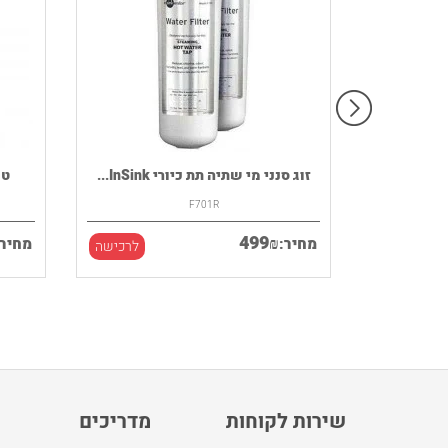
רמקול נייד HOUSE OF MARLEY דגם
זוג סנני מי שתיה תת כיורי InSink...
F701R
499
₪
מחיר:
מחיר:
לרכישה
לרכישה
שירות לקוחות
מדריכים