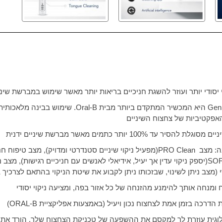
 יסודי יותר ועוזר להשגת חניכיים בריאות יותר מאשר שימוש במברשת שיני
Gen
היא המכשיר המתקדם ביותר מבית
Oral-B
. שימוש בבינה מלאכותית
האפקטיביות של צחצוח השיניים
סיר עד 100% יותר כתמים מאשר מברשת שיניים ידנית
PRO Clean
(מפעיל ניקוי שיניים סטנדרטי ומדויק), מצב טיפוח חנ
SO
(יספק ניקוי עדין אך יעיל, אידיאלי לאנשים עם חניכיים רגישות), מצ
(מצב ניתן לשינוי, שבזכותו ניתן לקבוע את שיטת הניקוי בהתאם לצרכיך
ומנחה אותך להימנע מהזנחה של כל אזור בפה, ומציעה ניקוי יסודי
הדרכה בזמן אמת לצחצוח נכון ויעיל (באמצעות אפליקציית
ORAL-B
)
וגית עוזרת לך למקסם את ההשפעה של טכניקת הצחצוח שלך. הורד את 