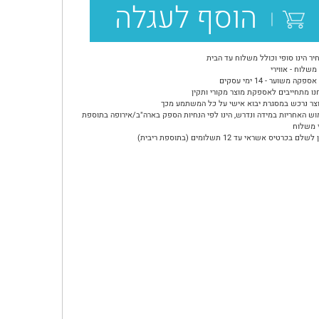
הוסף לעגלה
יר הינו סופי וכולל משלוח עד הבית
משלוח - אווירי
ספקה משוער - 14 ימי עסקים
נו מתחייבים לאספקת מוצר מקורי ותקין
צר נרכש במסגרת יבוא אישי על כל המשתמע מכך
וש האחריות במידה ונדרש, הינו לפי הנחיות הספק בארה"ב/אירופה בתוספת
 משלוח
שלם בכרטיס אשראי עד 12 תשלומים (בתוספת ריבית)