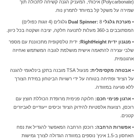
(Polycarbonate) איכותי, המעניק הגנה קשיחה לתכולה תוך
שמירה על משקל קל במיוחד לתמרון נוח.
•
מערכת גלגלי Dual Spinner:
8 גלגלים (4 זוגות כפולים)
המסתובבים ב-360 מעלות לתנועה חלקה, יציבה ושקטה בכל כיוון.
•
מנגנון ידית RightHeight:
ידית טלסקופית מתכווננת עם מספר
שלבי עצירה להתאמה אישית מושלמת לגובה המשתמש ואחיזה
ארגונומית.
•
אבטחה מקסימלית:
מנעול TSA מובנה בתקן בינלאומי להגנה
על הציוד ופתיחה בטוחה על ידי רשויות הביטחון במידת הצורך
ללא פגיעה במזוודה.
•
ארגון פנימי חכם:
חלוקה פנימית מרופדת הכוללת חוצץ עם
רוכסן, רצועות אלסטיות להידוק הציוד וכיסים ייעודיים לאביזרים
קטנים.
•
אפשרות הרחבה:
רוכסן הרחבה המאפשר להגדיל את נפח
האחסון ב-1.5 אינץ' נוספים במזוודה הגדולה לצורך גמישות