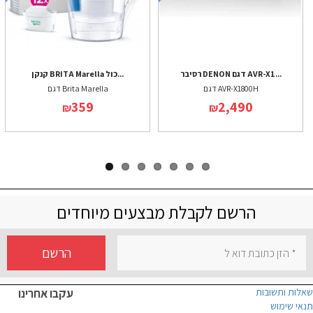
רסיבר DENON דגם AVR-X1...
קנקן BRITA Marella כול...
דגם AVR-X1800H
דגם Brita Marella
359
2,490
₪
₪
הרשם לקבלת מבצעים מיוחדים
הרשם
שאלות ותשובות
עקבו אחרינו
תנאי שימוש