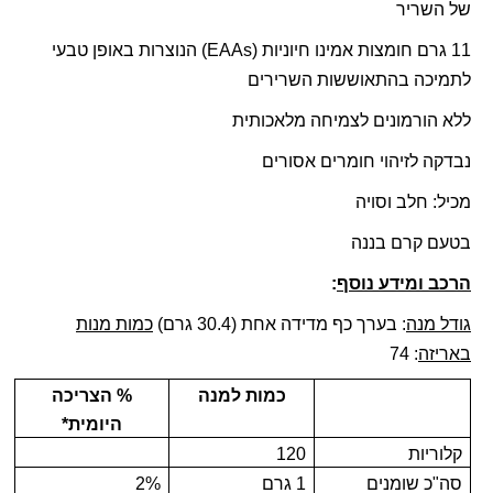
של השריר
11 גרם חומצות אמינו חיוניות (
EAAs
) הנוצרות באופן טבעי
לתמיכה בהתאוששות השרירים
ללא הורמונים לצמיחה מלאכותית
נבדקה לזיהוי חומרים אסורים
מכיל: חלב וסויה
בטעם קרם בננה
הרכב ומידע נוסף
:
גודל מנה
: בערך כף מדידה אחת (30.4 גרם)
כמות מנות
באריזה
: 74
כמות למנה
% הצריכה
היומית*
קלוריות
120
סה"כ שומנים
1 גרם
2%