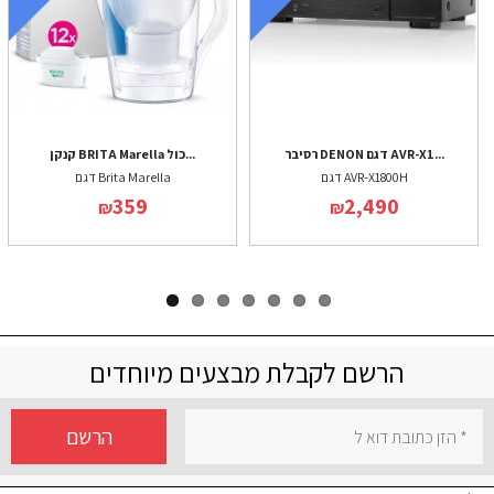
רסיבר DENON דגם AVR-X1...
קנקן BRITA Marella כול...
דגם AVR-X1800H
דגם Brita Marella
359
2,490
₪
₪
הרשם לקבלת מבצעים מיוחדים
הרשם