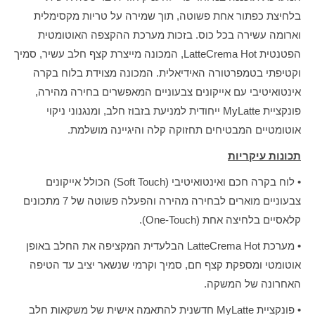
בלחיצת כפתור אחת פשוטה, תוך שמירה על טריות מקסימלית
וארומה עשירה בכל כוס. בזכות מערכת ההקצפה האוטומטית
הפטנטית LatteCrema Hot, המכונה מייצרת קצף חלב עשיר, סמיך
וקטיפתי בטמפרטורה האידיאלית. המכונה מצוידת בלוח בקרה
אינטואיטיבי עם אייקונים צבעוניים המאפשרים בחירה מהירה,
פונקציית MyLatte ייחודית למניעת בזבוז חלב, ומנגנוני ניקוי
אוטומטיים המבטיחים תחזוקה קלה והיגיינה מושלמת.
תכונות עיקריות
• לוח בקרה חכם ואינטואיטיבי (Soft Touch) הכולל אייקונים
צבעוניים מוארים לבחירה מהירה והפעלה פשוטה של 7 מתכונים
קלאסיים בלחיצה אחת (One-Touch).
• מערכת LatteCrema Hot הבלעדית המקציפה את החלב באופן
אוטומטי ומספקת קצף חם, סמיך וקרמי שנשאר יציב עד הטיפה
האחרונה של המשקה.
• פונקציית MyLatte חדשנית להתאמה אישית של משקאות חלב