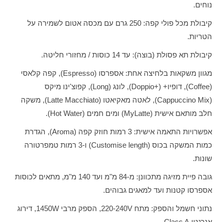
נוחים.
קיבולת מכל פולי קפה: 250 גרם עם מכסה אטום לשמירה על
הטריות.
קיבולת תא פסולת (בוצה): עד 14 כוסות / מחזורי חליטה.
מגוון משקאות בלחיצה אחת: אספרסו (Espresso), קפה קלאסי
(Coffee), דופיו+ (+Doppio), לונג (Long), קפוצ'ינו מיקס
(Cappuccino Mix), לאטה מאקיאטו (Latte Macchiato), משקה
חלב מותאם אישית (MyLatte) ומים חמים (Hot Water).
אפשרויות התאמה אישית: 3 רמות חוזק קפה (Aroma), הגדרת
כמות המשקה בכוס (Customise length) ו-3 רמות טמפרטורה
שונות.
גובה פיית מזיגה מתכוונן: מ-84 מ"מ ועד 140 מ"מ, מתאים לכוסות
אספרסו קטנות ועד למאגים גבוהים.
נתוני חשמל והספק: מתח 220-240V, הספק מרבי 1450W, דירוג
אנרגטי Class A.