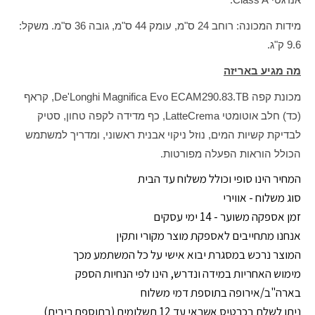
מידות המכונה: רוחב 24 ס"מ, עומק 44 ס"מ, גובה 36 ס"מ. משקל:
9.6 ק"ג.
מה מגיע באריזה
מכונת קפה De'Longhi Magnifica Evo ECAM290.83.TB, קראף
(כד) חלב אוטומטי LatteCrema, כף מדידה לקפה טחון, סטיק
לבדיקת קשיות המים, נוזל ניקוי אבנית ראשוני, ומדריך למשתמש
הכולל הוראות הפעלה מפורטות.
המחיר הינו סופי וכולל משלוח עד הבית
סוג משלוח - אווירי
זמן אספקה משוער - 14 ימי עסקים
אנחנו מתחייבים לאספקת מוצר מקורי ותקין
המוצר נרכש במסגרת יבוא אישי על כל המשתמע מכך
מימוש האחריות במידה ונדרש, הינו לפי הנחיות הספק
בארה"ב/אירופה בתוספת דמי משלוח
ניתן לשלם בכרטיס אשראי עד 12 תשלומים (בתוספת ריבית)