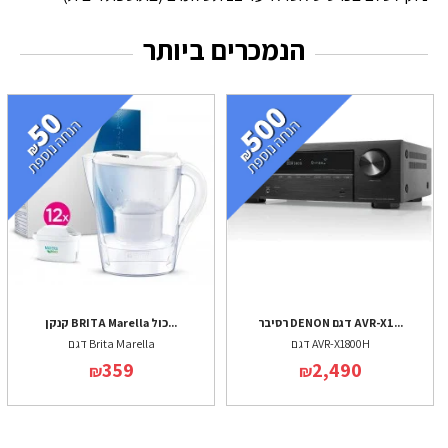
הנמכרים ביותר
רסיבר DENON דגם AVR-X1...
קנקן BRITA Marella כול...
דגם AVR-X1800H
דגם Brita Marella
359
2,490
₪
₪