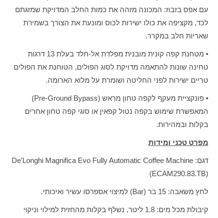
עם אפס בזבוז: המכונה מזהה את כמות החלב המדויקת שמזגתם
לכד, מקציפה את כולו ישירות לכוס ומונעת את הצורך בשמירת
שאריות חלב במקרר.
• מטחנת קפה קונית מובנית מפלדת אל-חלד בעלת 13 דרגות
טחינה שונות להתאמה מדויקת לסוג הפולים, הטוחנת את הפולים
טריים ישירות לפני החליטה ושומרת על מלוא הארומה.
• פונקציית מעקף לקפה טחון מראש (Pre-Ground Bypass)
המאפשרת שימוש בקפה נטול קפאין או סוגי קפה טחון אחרים
בקלות ובמהירות.
מפרט טכני ומידות
דגם: De'Longhi Magnifica Evo Fully Automatic Coffee Machine
(ECAM290.83.TB)
לחץ משאבה: 15 בר (Bar) למיצוי אספרסו עשיר ואיכותי.
קיבולת מכל מים: 1.8 ליטר, נשלף בקלות מהחזית למילוי וניקוי