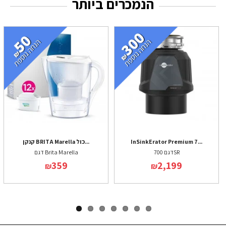
הנמכרים ביותר
InSinkErator Premium 7...
קנקן BRITA Marella כול...
דגם 700SR
דגם Brita Marella
359
2,199
₪
₪