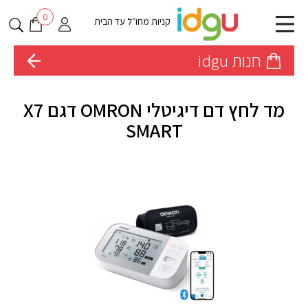
0
קניות מחו״ל עד הבית
חנות idgu
מד לחץ דם דיגיטלי OMRON דגם X7
SMART