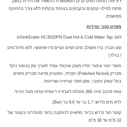
• זרימה רציפה למים קרים המאפשרת להשאיר את הידית במצב
פתוח למילוי קנקנים ובקבוקים בנוחות ובקלות ללא צורך בהחזקה
ממושכת.
מפרט טכני ומידות
דגם: InSinkErator HC3020PN Dual Hot & Cold Water Tap
סוג הברז: ברז משולב מים חמים וקרים (דו-שימושי, ללא מיכל מים
/ בוילר)
חומר ייצור וגימור: פליז מוצק ואיכותי עמיד לאורך זמן בגימור ניקל
מבריק (Polished Nickel) יוקרתי, המעניק מראה מבריק וחמים
בעל עומק עיצובי, ומגן מפני קורוזיה ושריטות.
טווח סיבוב פיה: 360 מעלות לעבודה דינמית ונוחה מעל הכיור.
לחץ מים נדרש: 1.7 בר עד 8.6 בר (Bar).
קוטר חור נדרש בכיור: מתאים להתקנה בחור סטנדרטי בקוטר של
32 מ"מ עד 38 מ"מ.