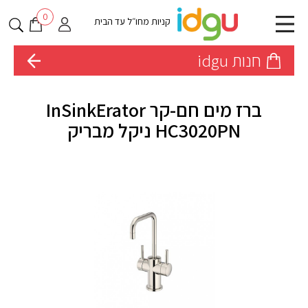
0
קניות מחו״ל עד הבית
חנות idgu
ברז מים חם-קר InSinkErator
HC3020PN ניקל מבריק