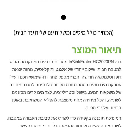
(המחיר כולל מיסים ומשלוח עם שליח עד הבית)
תיאור המוצר
ברז InSinkErator HC3020PN מסדרת הברזים המתקדמת מביא
למטבח הביתי שילוב ייחודי של אלגנטיות קלאסית, נוחות יוצאת
דופן וטכנולוגיה חדישה. הברז מספק פתרון דו-שימושי חכם ויעיל:
אספקת מים חמים בטמפרטורה הקרובה לרתיחה להכנה מהירה
של משקאות חמים, בישול וסטריליזציה, לצד מים קרים מסוננים
לשתייה, והכל מיחידה אחת מעוצבת להפליא המשתלבת באופן
הרמוני על גבי הכיור.
המערכת תוכננה בקפידה כדי לשדרג את סביבת העבודה במטבח,
לשפר את ההיגיינה ולחסוך זמן יקר בכל יום. גוף הברז עשוי