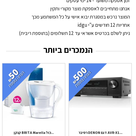
זמן אספקה משוער - 14 ימי עסקים
אנחנו מתחייבים לאספקת מוצר מקורי ותקין
המוצר נרכש במסגרת יבוא אישי על כל המשתמע מכך
אחריות 12 חודשים ע"י idgu
ניתן לשלם בכרטיס אשראי עד 12 תשלומים (בתוספת ריבית)
הנמכרים ביותר
רסיבר DENON דגם AVR-X1...
קנקן BRITA Marella כול...