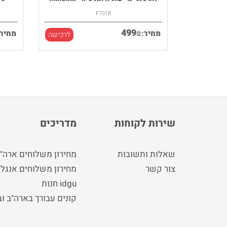
F701R
499
₪
מחיר:
מחיר:
לרכישה
לרכישה
שירות לקוחות
מדריכים
שאלות ותשובות
מחירון משלוחים ארה"
צור קשר
מחירון משלוחים אנגלי
idgu חנות
קונים עבורך בארה"ב ו