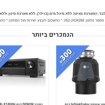
בד, המערכת מגיעה ללא מיכל מים (בוילר), ללא מערכת סינון וללא 
ן * החברה אינה אחראית להתקנה
הנמכרים ביותר
טוחן אשפה InSinkErator דגם
רסיבר DENON דגם AVR-X1800H