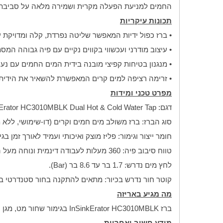
החמים למניעת הפעלה מקרית ושמירה מלאה על סביבת ע
תכונות עיקריות
• ברז כפול ידיות המאפשר שליטה נפרדת, קלה ומדויקת 
• עיצוב מודרני ועכשווי בקווים נקיים עם פיה גבוהה המסתובבת ב-360 מעלות, המאפשרת גישה נוחה במיוחד למילוי סירים, קנקנים ושי
• מנגנון בטיחות קפיצי מובנה בידית המים החמים עם נע
• זרימה רציפה למים קרים המאפשרת להשאיר את הידית 
מפרט טכני ומידות
דגם: InSinkErator HC3010MBLK Dual Hot & Cold Water Tap
סוג הברז: ברז משולב מים חמים וקרים (דו-שימושי, ללא מ
חומר ייצור וגימור: פליז מוצק ואיכותי ועמיד לאורך זמן בגימור שחור מט (Matte Black) יוקרתי, המעניק מראה דרמטי, אופנתי ודוחה כ
טווח סיבוב פיה: 360 מעלות לעבודה דינמית ונוחה מעל הכיור.
לחץ מים נדרש: 1.7 בר עד 8.6 בר (Bar).
קוטר חור נדרש בכיור: מתאים להתקנה בחור סטנדרטי בקוטר של 32 מ"מ 
מה מגיע באריזה
ברז InSinkErator HC3010MBLK בגימור שחור מט, מגן התזה נשלף, ערכת אביזרים ותושבת חיבור מהיר לכיור/משטח, ומדריך למשתמש הכולל הוראות התקנה מפורטות.
מידע חשוב ואחריות