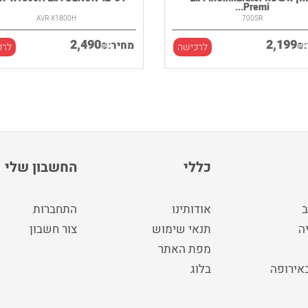
Premi...
AVR-X1800H
700SR
2,490
2,199
₪
₪
מחיר:
לרכישה
לרכ
כללי
החשבון שלי
ב
אודותינו
התחברות
ה
תנאי שימוש
צור חשבון
מפת האתר
באירופה
בלוג