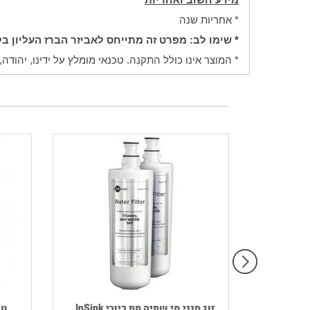
* אחריות שנה
* שימו לב: מפרט זה מתייחס לאביזר הברז העליון בל
* המוצר אינו כולל התקנה. טכנאי מומלץ על ידינו, יהודה, מספר טלפון: 052-2434268. * התשלום יתבצע ישירות מול המתקי
רמקול נייד HOUSE OF MARLEY דגם
זוג סנני מי שתיה תת כיורי InSink...