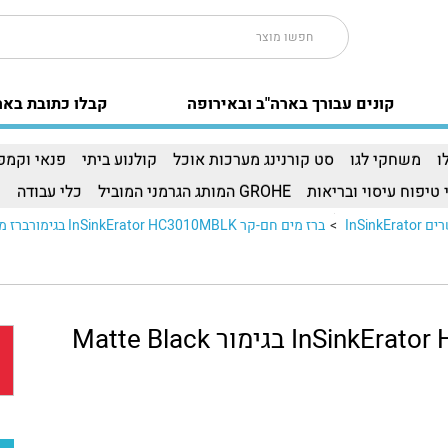
קונים עבורך בארה"ב ובאירופה
קבלו כתובת באר
ו
משחקי לגו
סט קורנינג מערכות אוכל
קולנוע ביתי
פנאי וקמפי
 טיפוח עיסוי ובריאות
GROHE המותג הגרמני המוביל
כלי עבודה
ו
InSin
>
ברז מים חם-קר InSinkErator HC3010MBLK בגימורברז מים חם-קר InSinkErator HC3010MBLK בגימור..