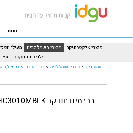
חנות
מוצרי אלקטרוניקה
מוצרי חשמל לבית
מעילי יוניקל
ילדים ותינוקות
מוצרי
עמוד בית
>
מוצרי חשמל לבית
>
ברז למטבח מים חמים/פושרים kErator
ברז מים חם-קר InSinkErator HC3010MBLK בגימור Matte Black