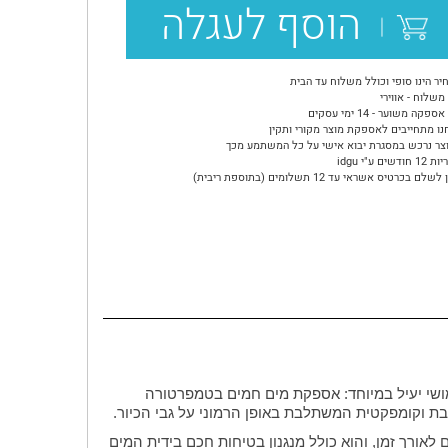
הוסף לעגלה
יר הינו סופי וכולל משלוח עד הבית
משלוח - אווירי
ספקה משוער - 14 ימי עסקים
נו מתחייבים לאספקת מוצר מקורי ותקין
צר נרכש במסגרת יבוא אישי על כל המשתמע מכך
ודשים ע"י idgu
שלם בכרטיס אשראי עד 12 תשלומים (בתוספת ריבית)
רון דו-שימושי יעיל במיוחד: אספקת מים חמים בטמפרטורה
ת וקומפקטית המשתלבת באופן הרמוני על גבי הכיור.
לאורך זמן, והוא כולל מנגנון בטיחות חכם בידית המים