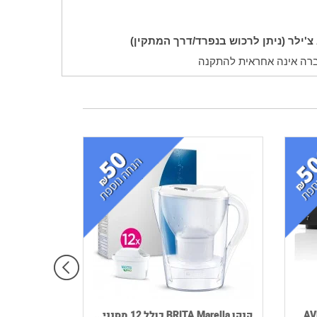
צ'ילר (ניתן לרכוש בנפרד/דרך המתקין)
קנקן BRITA Marella כולל 12 מסנני...