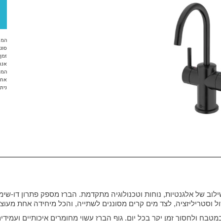
המח
סוג 
זמן א
אנח
המו
אחריות 12 ח
ניתן ל
InS מביא למטבח הביתי שילוב של אלגנטיות, נוחות וטכנולוגיה מתקדמת. הברז מספק פת
סטריליזציה, לצד מים קרים מסוננים לשתייה, והכל מיחידה אחת מעוצב
בח ולחסוך זמן יקר בכל יום. גוף הברז עשוי מחומרים איכותיים ועמידים 