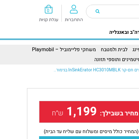
0
התחברות
עגלת קניות
ה"ב ובאנגליה
נג
לבית ולמטבח
משחקי פליימוביל – Playmobil
יטמינים ותוספי תזונה
1,199
ש״ח
מחיר בשבילך:
(המחיר כולל מיסים ומשלוח עם שליח עד הבית)