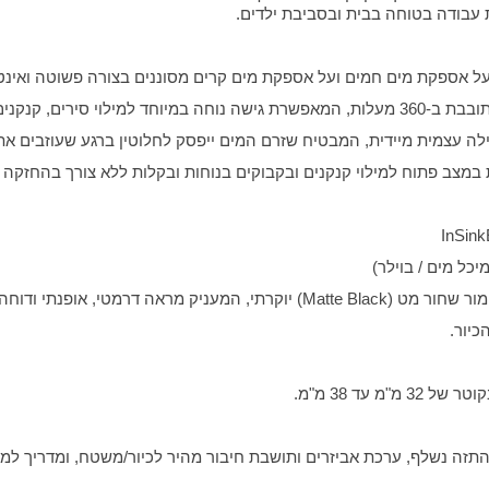
בודה בטוחה בבית ובסביבת ילדים.
על אספקת מים חמים ועל אספקת מים קרים מסוננים בצורה פשוטה ואינטו
מוש שוטף ונוח בכיור.
ילה עצמית מיידית, המבטיח שזרם המים ייפסק לחלוטין ברגע שעוזבים את
במצב פתוח למילוי קנקנים ובקבוקים בנוחות ובקלות ללא צורך בהחזקה
יכל מים / בוילר)
תמים, המגן מפני קורוזיה ושריטות.
עד 38 מ"מ.