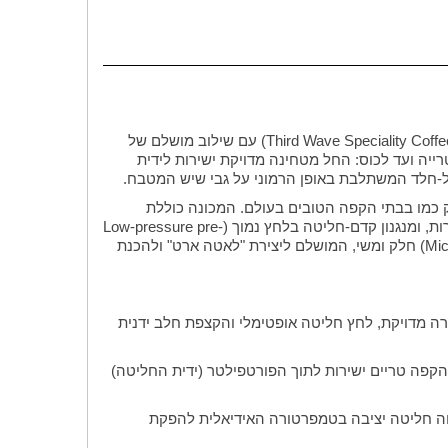
מכונת הקפה הידנית והמקצועית Sage The Barista Express מביאה אל המטבח הביתי את חוויית הגל השלישי של עולם הקפה (Third Wave Speciality Coffee) עם שילוב מושלם של
יה ועד לכוס: החל מטחינה מדויקת ישירות לידית
-חלד המשתלבת באופן הרמוני על גבי שיש המטבח.
Hands-on Contr) על כל שלבי הכנת האספרסו, בדיוק כמו בבתי הקפה הטובים בעולם. המכונה כוללת
מטחנת קפה קונית מובנית בעלת 16 דרגות טחינה, מערכת בקרת טמפרטורה דיגיטלית (PID) המבטיחה יציבות תרמית חסרת פשרות, ומנגנון קדם-חליטה בלחץ נמוך (Low-pressure pre-
infusion) למיצוי אחיד ועשיר של הארומה. בזכות צינורית הקיטור העוצמתית, המכונה מאפשרת להגיע למרקם מיקרו-קצף (Microfoam) חלק ומשי, המושלם ליצירת "לאטה ארט" ולהכנת
רה מדויקת, לחץ חליטה אופטימלי והקצפת חלב ידנית
Pr) הכוללת 16 דרגות טחינה שונות, הטוחנת את פולי הקפה טריים ישירות לתוך הפורטפילטר (ידית החליטה)
של מעלה אחת, ומבטיחה חליטה יציבה בטמפרטורה האידיאלית להפקת