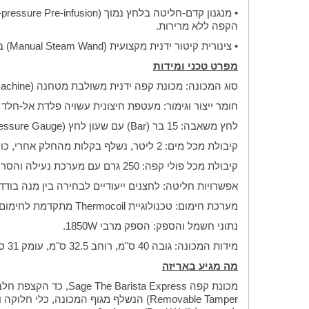
הקפה ללא מרירות.
• צינורית קיטור ידנית מקצועית (Manual Steam Wand) בעלת עוצמה גבוהה, המאפשרת טקסטורציה ידנית של החלב לקבלת מיקרו-קצף קטיפתי ואוורירי ליצירת משקאות חלב מושלמים.
מפרט טכני ומידות
סוג המכונה: מכונת קפה ידנית משולבת מטחנה (Bean-to-Cup Manual Espresso Machine)
חומר ייצור וגימור: מעטפת חיצונית עשויה פלדת אל-חלד (Stainless Steel) מוברשת, עמידה וקלה לניקוי
לחץ משאבה: 15 בר (Bar) עם שעון לחץ (Pressure Gauge) מובנה בחזית המכונה למעקב והצגת לחץ החליטה בזמן אמת.
קיבולת מכל מים: 2 ליטר, נשלף בקלות מהחלק אחרי, כולל מערכת סינון מים מובנית.
קיבולת מכל פולי קפה: 250 גרם עם מערכת נעילה והסרה פשוטה, ומכסה אטום לשמירה על טריות הפולים.
אפשרויות חליטה: לחצנים ייעודיים לבחירה בין מנה בודדת (Single Shot) למנה כפולה (Double Shot), עם אפשרות לתכנות ידני של נפח המזיג
מערכת חימום: טכנולוגיית Thermocoil מתקדמת לחימום מהיר של המים ומעבר יעיל בין מצב חליטה למצב קיטור.
נתוני חשמל והספק: הספק מרבי 1850W.
מידות המכונה: גובה 40 ס"מ, רוחב 32.5 ס"מ, עומק 31 ס"מ. משקל: כ-10.6 ק"ג.
מה מגיע באריזה