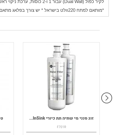
לקיר כפול (Dual Wall) עבור 1 ו-2 כוסות, ערכת ניקוי ראשונית ומדריך למשתמש.
*מותאם למתח 220וולט בישראל * יש צורך בפלאג מתאם לשקע ישראל
רמקול נייד HOUSE OF MARLEY דגם
זוג סנני מי שתיה תת כיורי InSink...
F701R