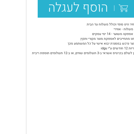
הוסף לעגלה
יר הינו סופי וכולל משלוח עד הבית
משלוח - אווירי
ספקה משוער - 14 ימי עסקים
נו מתחייבים לאספקת מוצר מקורי ותקין
צר נרכש במסגרת יבוא אישי על כל המשתמע מכך
ודשים ע״י idgu
ם בכרטיס אשראי ב-3 תשלומים שווים, או ב-12 תשלומים תוספת ריבית