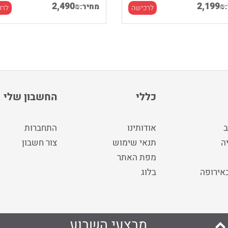
2,490
2,199
₪
₪
מחיר:
לרכישה
לרכ
כללי
החשבון שלי
ב
אודותינו
התחברות
ה
תנאי שימוש
צור חשבון
מפת האתר
באירופה
בלוג
מבצעי השבוע