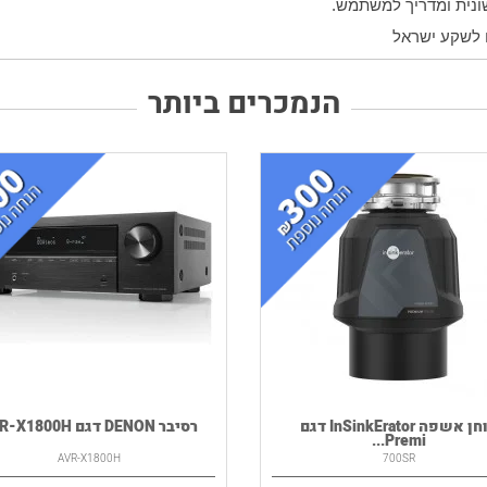
הנמכרים ביותר
טוחן אשפה InSinkErator דגם
רסיבר DENON דגם AVR-X1800H
Premi...
AVR-X1800H
700SR