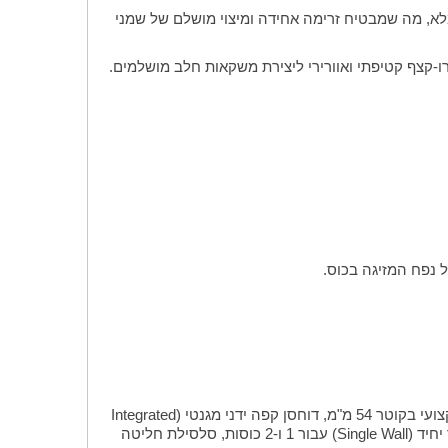
פני הפעלת לחץ המשאבה המלא, מה שמבטיח זרימה אחידה ומיצוי מושלם של שמני
מכונת קפה Sage The Barista Express, כד הקצפת חלב סטנדרטי מנירוסטה (Standard Milk Jug), פורטפילטר (ידית חליטה) מקצועי בקוטר 54 מ"מ, דוחסן קפה ידני מגנטי (Integrated
Removable Tamper) הנשלף מגוף המכונה, כלי חלוקה ופילוס קפה (The Razor Precision Trimming Tool), סלסילת חליטה לקיר יחיד (Single Wall) עבור 1 ו-2 כוסות, סלסילת חליטה