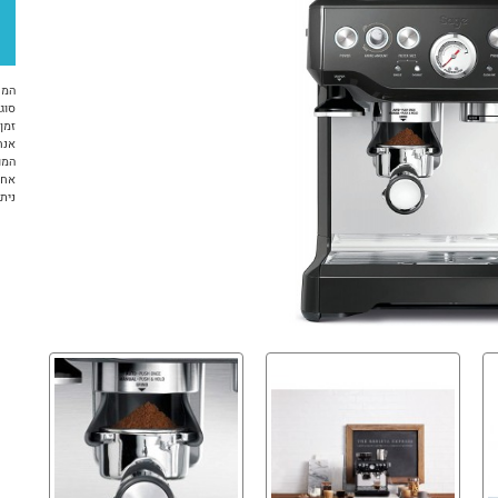
המח
סוג 
זמן א
אנח
המו
אחריות 12 ח
ניתן לשל