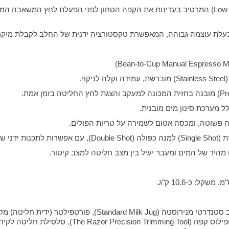
• מנגנון קדם-חליטה בלחץ נמוך (Low-pressure Pre-infusion) המרטיב בעדינות את הקפה הטחון ל
.
ה בכוס.