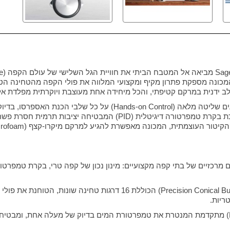
מכונה מספקת פתרון מקיף ומקצועי המלווה את פולי הקפה מהטחינה הטרי
 ידנית במרקם קטיפתי, והכל מיחידה אחת מעוצבת ויוקרתית מפלדת אל
המכונה תוכננה במיוחד כדי להעניק לחובבי קפה מושבעים שליטה מלאה (ol
רכזיים של בתי קפה מקצועיים: מינון נכון של קפה טרי, בקרת טמפרטו
• מטחנת קפה קונית מובנית מפלדת אל-חלד (ecision Conical Burr Grinder
• בקרת טמפרטורה דיגיטלית (PID Temperature Control) מתקדמת המנטרת את טמפרטורת המים בדיוק 