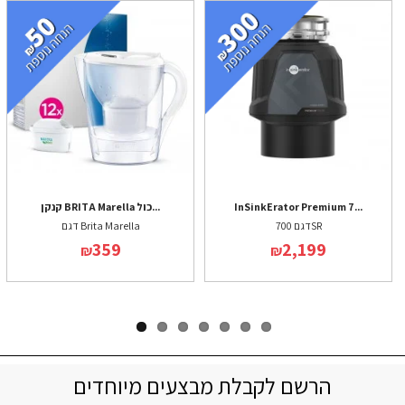
InSinkErator Premium 7...
קנקן BRITA Marella כול...
דגם 700SR
דגם Brita Marella
359
2,199
₪
₪
הרשם לקבלת מבצעים מיוחדים