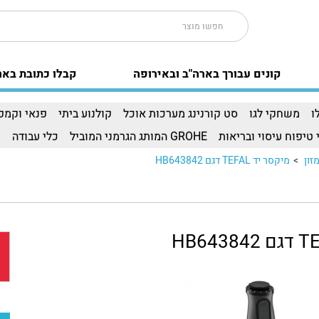
קונים עבורך בארה"ב ובאירופה
קבלו כתובת באר
ו
משחקי לגו
סט קורנינג מערכות אוכל
קולנוע ביתי
פנאי וקמפי
 טיפוח עיסוי ובריאות
GROHE המותג הגרמני המוביל
כלי עבודה
ו
זון
>
מיקסר יד TEFAL דגם HB643842