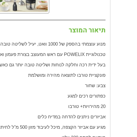
תיאור המוצר
מנוע עוצמתי בהספק של 1000 וואט, יעיל לשליטה טובה בכל דרגת מהירות
טכנולוגיית POWELIX עם ראש המעוצב בצורת פעמון וארבעה להבים חדים במיוחד לביצועים יוצאי דופן במהירות של עד 30% יותר (לעומת טכנולוגיית 2 להבים הקלאסית)
בעל ידית רכה וחלקה לנוחות ושליטה טובה יותר גם כאשר
פונקציית טורבו לתוצאה מהירה ומושלמת
צבע: שחור
כפתורים רכים למגע
20 מהירויות
+ טורבו
אביזרים ניתנים להדחה במדיח כלים
מגיע עם אביזר הקצפה, מיכל לעיבוד מזון 500 מ"ל לחיתוך עשבי תיבול, בשרים, ירקות ועוד ומיכל הקצפה 800 מ"ל האידיאלי לשייקים