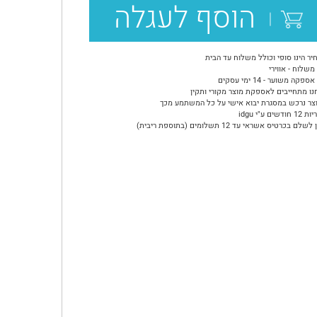
הוסף לעגלה
יר הינו סופי וכולל משלוח עד הבית
משלוח - אווירי
ספקה משוער - 14 ימי עסקים
נו מתחייבים לאספקת מוצר מקורי ותקין
צר נרכש במסגרת יבוא אישי על כל המשתמע מכך
ודשים ע"י idgu
שלם בכרטיס אשראי עד 12 תשלומים (בתוספת ריבית)