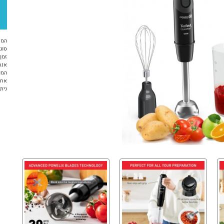
המח
סוג 
זמן א
אנח
המו
אחריות 12 ח
ניתן ל