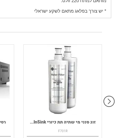
מותאם למתח 220 וולט.
* יש צורך בפלאג מתאם לשקע ישראלי
רמקול נייד HOUSE OF MARLEY דגם
זוג סנני מי שתיה תת כיורי InSink...
רסיבר DENON ד
F701R