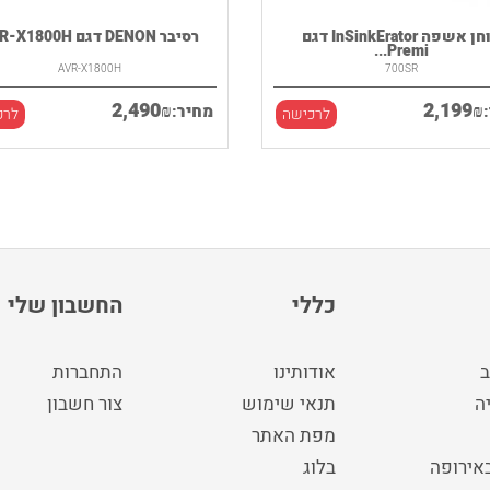
טוחן אשפה InSinkErator דגם
רסיבר DENON דגם AVR-X1800H
Premi...
AVR-X1800H
700SR
2,490
2,199
₪
₪
מחיר:
לרכישה
לרכ
כללי
החשבון שלי
ב
אודותינו
התחברות
ה
תנאי שימוש
צור חשבון
מפת האתר
באירופה
בלוג