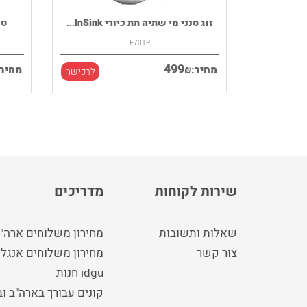
רמקול נייד HOUSE OF MARLEY דגם
זוג סנני מי שתיה תת כיורי InSink...
F701R
499
₪
מחיר:
מחיר:
לרכישה
לרכישה
שירות לקוחות
מדריכים
שאלות ותשובות
מחירון משלוחים ארה"
צור קשר
מחירון משלוחים אנגלי
idgu חנות
קונים עבורך בארה"ב ו