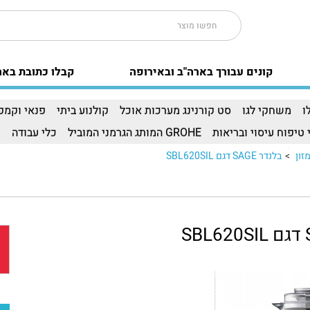
קונים עבורך בארה"ב ובאירופה
קבלו כתובת באר
ו
משחקי לגו
סט קורנינג מערכות אוכל
קולנוע ביתי
פנאי וקמפי
 טיפוח עיסוי ובריאות
GROHE המותג הגרמני המוביל
כלי עבודה
ו
זון
>
בלנדר SAGE דגם SBL620SIL