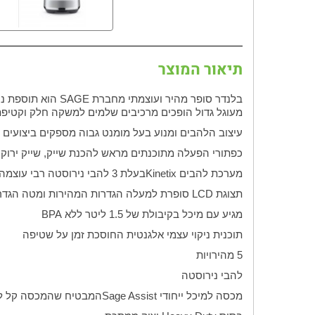
תיאור המוצר
בלנדר סופר מהיר ועוצמתי מחברת
SAGE
הוא תוספת נה
מעוגל גדול הופכים מרכיבים שלמים למשקה חלק וקטיפת
עיצוב הלהבים ומנוע בעל מומנט גבוה מספקים ביצועים ש
כפתורי הפעלה מתוכנתים מראש להכנת שייק, שייק ירוק
מערכת להבים
Kinetix
בעלת 3 להבי נירוסטה רבי עוצמה המחוברים לבסיס הכד לעוצמת חיתוך ותוצאות עיבוד מקסימלית
תצוגת
LCD
סופרת למעלה הגדרות המהירות ומטה הגדר
מגיע עם מיכל בקיבולת של 1.5 ליטר ללא
BPA
תוכנית ניקוי עצמי אלגנטית החוסכת זמן על שטיפה
5 מהירויות
להבי נירוסטה
מכסה למיכל ייחודי
Sage Assist
המבטיח שהמכסה קל לה