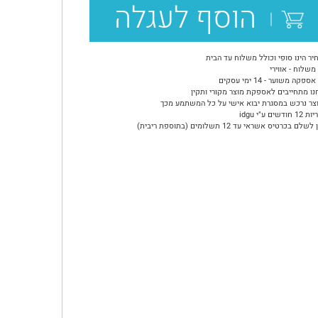
הוסף לעגלה
יר הינו סופי וכולל משלוח עד הבית
משלוח - אווירי
ספקה משוער - 14 ימי עסקים
נו מתחייבים לאספקת מוצר מקורי ותקין
צר נרכש במסגרת יבוא אישי על כל המשתמע מכך
ודשים ע"י idgu
שלם בכרטיס אשראי עד 12 תשלומים (בתוספת ריבית)