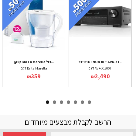
רסיבר DENON דגם AVR-X1...
קנקן BRITA Marella כול...
דגם AVR-X1800H
דגם Brita Marella
359
2,490
₪
₪
הרשם לקבלת מבצעים מיוחדים