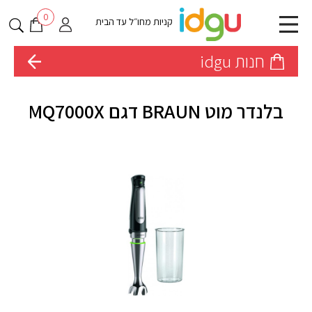
0
קניות מחו״ל עד הבית
חנות idgu
בלנדר מוט BRAUN דגם MQ7000X