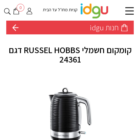
0
קניות מחו״ל עד הבית
חנות idgu
קומקום חשמלי RUSSEL HOBBS דגם
24361