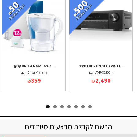
רסיבר DENON דגם AVR-X1...
קנקן BRITA Marella כול...
דגם AVR-X1800H
דגם Brita Marella
359
2,490
₪
₪
הרשם לקבלת מבצעים מיוחדים