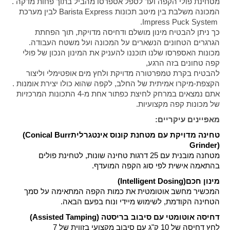
מטחינת פולי הקפה ועד לספל אספרסו מהביל בתוך פחות מדקה
.
המכונה משלבת בין מיטב תכונות
Barista Express
לבין מערכת
.
Impress Puck System
כך ניתן להבטיח מינון מושלם ודחיסה מדויקת, תוך הפחתת
הגרגרים הטחונים הנשארים על המכונה ועל משטח העבודה
.
מכונות האספרסו שלנו תוכננו להעניק את המינון הנכון של פולי
קפה טחונים בזה הרגע
,
להבטיח בקרת טמפרטורה מדויקת ולחץ מים אופטימלי וליצור
הקצפת-מיקרו אמיתית של החלב, לקפה שהוא כולו יצירת אומנות
.
אתם נמצאים במרחק לחיצת כפתור אחת מ-4 התכונות המרכזיות
של מכונות קפה מקצועיות
.
מאפיינים עיקריים
:
טחינה מדויקת עם מטחנת קונוס אינטגרלית
(Conical Burr
Grinder)
מטחנה מובנית עם 25 דרגות טחינה שונות, לטחינת פולים
בהתאמה אישית לפי סוג הקפה המועדף
.
מינון חכם
(Intelligent Dosing)
המכשיר מחשב אוטומטית את כמות הקפה המתאימה על סמך
הטחינה הקודמת, לשימוש מיידי ונוח בפעם הבאה
.
דחיסה אוטומטי עם סיבוב בריסטה
(Assisted Tamping)
לחץ דחיסה של 10 ק"ג עם סיבוב מקצועי בזווית של 7