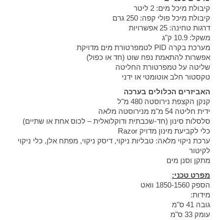
קיבולת מיכל מים: 2 ליטר
קיבולת מיכל פולי קפה: 250 גרם
דרגות טחינה: 25 אפשרויות
משקל: 10.9 ק"ג
מערכת בקרה
PID
לטמפרטורת מים מדויקת
אפשרות להתאמת נפח שוט (חד או כפול)
שליטה על טמפרטורת החליטה
טקסטור חלב אוטומטי או ידני
האביזרים הכלולים בערכה
קנקן הקצפת נירוסטה 480 מ"ל
ידית חליטה 54 מ"מ מנירוסטה מלאה
סלסלות סינון (חד-שכבתית ודוקלואלית – לכוס אחת או שתיים)
כלי לקביעת מינון מדויק
Razor
ערכת ניקוי מלאה: טבליות ניקוי, דיסק ניקוי, מפתח אלן, כלי ניקוי
לקיטור
מתקן וסנן מים
מפרט טכני
:
הספק 1850-1560 וואט
מידות
:
גובה 41 ס"מ
עומק 33 ס"מ