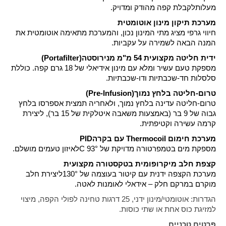
מעלות
לקבלת קפה מהודק ומדויק
.
מערכת תיקון מינון אוטומטית
חיווי גרפי מציג מתי המינון נכון, והמערכת מתאימה אוטומטית את
המנה הבאה לשמירה על עקביות
.
ידית חליטה מקצועית 54 מ"מ מנירוסטה
(Portafilter)
מספקת טעם עשיר ומלא עם מינון אידיאלי של 18 גרם קפה. כוללת
סלסלות חד-שכבתיות ודו-שכבתיות
.
טרום-חליטה בלחץ נמוך
(Pre-Infusion)
טרום-חליטה עדינה בלחץ נמוך, ולאחריה תמצית אספרסו בלחץ
גבוה של 9 בר (באמצעות משאבה איטלקית של 15 בר), ליצירת
קרמה עשירה וקטיפתית
.
מערכת חימום
Thermocoil
עם בקרה
PID
מספקת מים בטמפרטורה מדויקת של 93°
C
לאיזון טעמים מושלם
.
קצפת חלב מיקרופומית בטקסטורה מקצועית
מערכת הקצפה ידנית עם קיטור בעוצמה של 130°
ליצירת חלב
מוקרם במרקם חלק – אידאלי לאומנות לאטה
.
הגדרות: אוטומטי/מינון ידני, 25 דרגות טחינה לפולי הקפה, מיצוי
למזיגת כוס אחת או שתי כוסות
.
פרטים טכניים