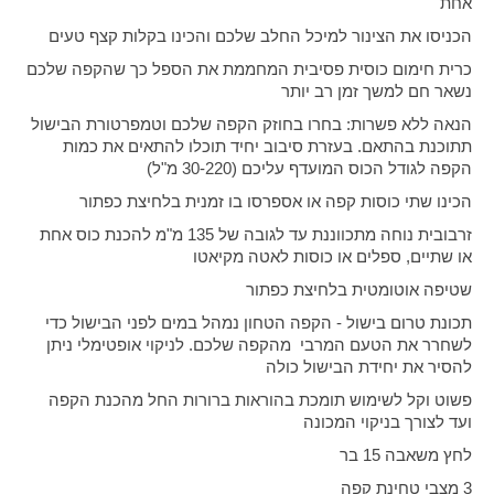
אחת
הכניסו את הצינור למיכל החלב שלכם והכינו בקלות קצף טעים
כרית חימום כוסית פסיבית המחממת את הספל כך שהקפה שלכם
נשאר חם למשך זמן רב יותר
הנאה ללא פשרות: בחרו בחוזק הקפה שלכם וטמפרטורת הבישול
תתוכנת בהתאם. בעזרת סיבוב יחיד תוכלו להתאים את כמות
הקפה לגודל הכוס המועדף עליכם (30-220 מ"ל)
הכינו שתי כוסות קפה או אספרסו בו זמנית בלחיצת כפתור
זרבובית נוחה מתכווננת עד לגובה של 135 מ"מ להכנת כוס אחת
או שתיים, ספלים או כוסות לאטה מקיאטו
שטיפה אוטומטית בלחיצת כפתור
תכונת טרום בישול - הקפה הטחון נמהל במים לפני הבישול כדי
לשחרר את הטעם המרבי מהקפה שלכם. לניקוי אופטימלי ניתן
להסיר את יחידת הבישול כולה
פשוט וקל לשימוש תומכת בהוראות ברורות החל מהכנת הקפה
ועד לצורך בניקוי המכונה
לחץ משאבה 15 בר
3 מצבי טחינת קפה