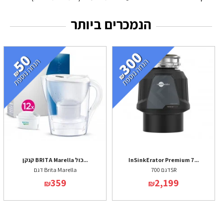
הנמכרים ביותר
InSinkErator Premium 7...
קנקן BRITA Marella כול...
דגם 700SR
דגם Brita Marella
359
2,199
₪
₪