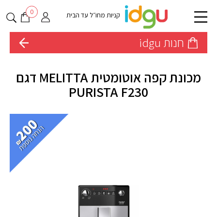
0
קניות מחו״ל עד הבית
חנות idgu
מכונת קפה אוטומטית MELITTA דגם
PURISTA F230