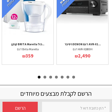
רסיבר DENON דגם AVR-X1...
קנקן BRITA Marella כול...
דגם AVR-X1800H
דגם Brita Marella
359
2,490
₪
₪
הרשם לקבלת מבצעים מיוחדים
הרשם