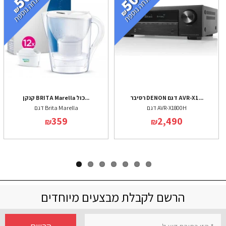
רסיבר DENON דגם AVR-X1...
קנקן BRITA Marella כול...
דגם AVR-X1800H
דגם Brita Marella
359
2,490
₪
₪
הרשם לקבלת מבצעים מיוחדים