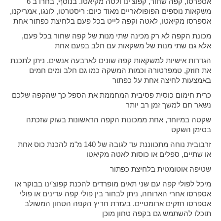
אספרסו, קפה שחור, קפוצ'ינו ולטה מקיאטו. בנוסף, בחרו ב 6
משקאות נוספים הפופולאריים מאוד כיום: ריסטרטו, לונגו, אמריקנו,
אספרסו מקיאטו, לאטה וקפה לייט בכל פעם בלחיצת כפתור אחת
מכונת הקפה לא רק מכינה שתי מנות של קפה שחור בכל פעם,
אלא גם שתי מנות של משקאות עם חלב בפעם אחת
הגדרות אישיות למשקאות קפה שונים לארבעה אנשים. ניתן לתכנת
את חוזק, טמפרטורה וכמות המשקה כמו גם חלב ומים חמים
באמצעות לחיצה אחת על כפתור
כרית חימום כוסית פסיבית המחממת את הספל כך שהקפה שלכם
נשאר חם למשך זמן רב יותר
שקטה במיוחד, אחת ממכונות הקפה הראשונות בשוק שזכתה
בסימן השקט
זרבובית נוחה מתכווננת עד לגובה של 140 מ"מ להכנת כוס אחת
או שתיים, ספלים או כוסות לאטה מקיאטו
שטיפה אוטומטית בלחיצת כפתור
מיכל לפולי קפה עם שני תאים מופרדים להכנת קפוצ'ינו בבוקר או
אספרסו אחרי הארוחה, ניתן לבחור בין פולי קפה עדינים או פולי
אספרסו חזקים ארומטיים. בעזרת חריץ הקפה הטחון המשולב
תוכלו להשתמש גם בקפה טחון מוכן