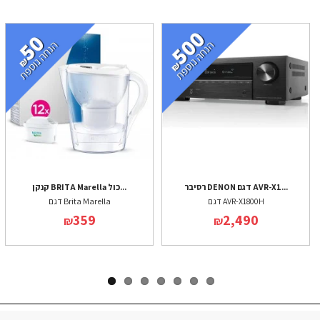
רסיבר DENON דגם AVR-X1...
קנקן BRITA Marella כול...
דגם AVR-X1800H
דגם Brita Marella
359
2,490
₪
₪