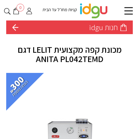
0
קניות מחו״ל עד הבית
חנות idgu
מכונת קפה מקצועית LELIT דגם
ANITA PL042TEMD