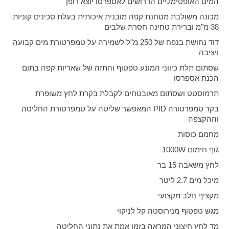
המים האופטימליים הדרושים לאספרסו יוצא דופן
מכונה משולבת מטחנת קפה מובנית איכותית בעלת סכינים קוניות
38 מ"מ וברירת טחינה חסרת שלבים
דוד נחושת בנפח של 250 מ"ל לשמירה על טמפרטורת מים קבועה
ויציבה
שסתום תלת כיווני המונע טפטוף והתזה של שאריות קפה בתום
הכנת אספרסו
תרמוסטט ושסתום מאובטחים לקבלת בקרת לחץ משופרת
בקר טמפרטורה
PID
המאפשר שליטה על טמפרטורת החליטה
וההקצפה
מחמם כוסות
גוף חימום
1000W
לחץ משאבה 15 בר
מיכל מים 2.7 ליטר
מקציף חלב מקצועי
מגש טפטוף מנירוסטה קל לניקוי
מד לחץ חיצוני המראה בזמן אמת את נתוני החליטה