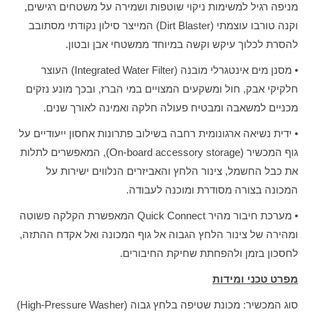
מניפה רגיל למשימות ניקוי שוטפות ושמירה על משטחים רגישים,
וקנה טורבו עוצמתי (Dirt Blaster) המייצר סילון נקודתי מסתובב
להסרת לכלוך עיקש וקשה במיוחד ממשטחי אבן ובטון.
• מסנן מים אינטגרלי מובנה (Integrated Water Filter) העוצר
חלקיקי אבק, חול ומשקעים המצויים במי הברז, ובכך מונע נזקים
מכניים למשאבה ומבטיח פעולה חלקה ואמינה לאורך שנים.
• ידית נשיאה ארגונומית רחבה בשילוב פתרונות אחסון ייעודיים על
גוף המכשיר (On-board accessory storage), המאפשרים לתלות
את כבל החשמל, צינור הלחץ והאביזרים הנלווים ישירות על
המכונה בצורה מסודרת ומוכנה לעבודה.
• מערכת חיבור מהיר Quick Connect המאפשרת הקלקה פשוטה
ומהירה של צינור הלחץ הגבוה אל גוף המכונה ואל אקדח ההתזה,
לחסכון בזמן ולהפחתת שחיקת החיבורים.
מפרט טכני ומידות
סוג המכשיר: מכונת שטיפה בלחץ גבוה (High-Pressure Washer)