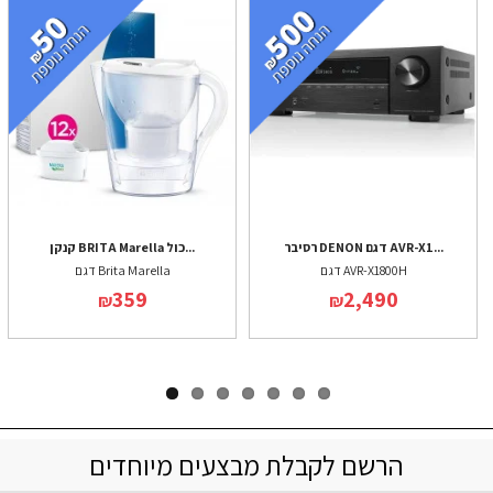
רסיבר DENON דגם AVR-X1...
קנקן BRITA Marella כול...
דגם AVR-X1800H
דגם Brita Marella
359
2,490
₪
₪
הרשם לקבלת מבצעים מיוחדים