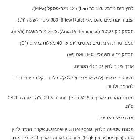
לחץ מים מרבי: 120 בר (bar) / 12 מגה-פסקל (MPa).
קצב זרימת מים מקסימלי (Flow Rate): 380 ליטר לשעה (l/h).
הספק ניקוי שטח (Area Performance): כ-25 מ"ר בשעה (m²/h).
טמפרטורת הזנת מים מקסימלית: עד 40 מעלות צלזיוס (°C).
הספק מנוע חשמלי: 1600 ואט (W).
אורך צינור לחץ גבוה: 4 מטרים.
משקל המכשיר (ללא אביזרים): 3.7 ק"ג בלבד - קל במיוחד ונוח
להרמה ולניוד.
מידות המכונה: אורך כ-52.8 ס"מ | רוחב כ-28.5 ס"מ | גובה כ-24.3
ס"מ.
מה מגיע באריזה
מכונת שטיפה בלחץ Kärcher K 3 Horizontal, אקדח התזה לחץ
גבוה (High-pressure gun), ציור לחץ גבוה באורך 4 מטרים, קנה