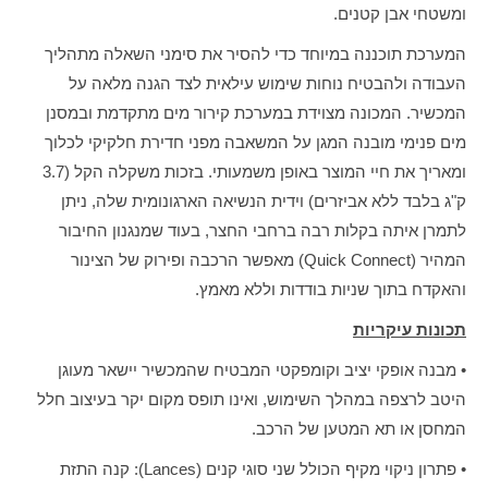
ומשטחי אבן קטנים.
המערכת תוכננה במיוחד כדי להסיר את סימני השאלה מתהליך
העבודה ולהבטיח נוחות שימוש עילאית לצד הגנה מלאה על
המכשיר. המכונה מצוידת במערכת קירור מים מתקדמת ובמסנן
מים פנימי מובנה המגן על המשאבה מפני חדירת חלקיקי לכלוך
ומאריך את חיי המוצר באופן משמעותי. בזכות משקלה הקל (3.7
ק"ג בלבד ללא אביזרים) וידית הנשיאה הארגונומית שלה, ניתן
לתמרן איתה בקלות רבה ברחבי החצר, בעוד שמנגנון החיבור
המהיר (Quick Connect) מאפשר הרכבה ופירוק של הצינור
והאקדח בתוך שניות בודדות וללא מאמץ.
תכונות עיקריות
• מבנה אופקי יציב וקומפקטי המבטיח שהמכשיר יישאר מעוגן
היטב לרצפה במהלך השימוש, ואינו תופס מקום יקר בעיצוב חלל
המחסן או תא המטען של הרכב.
• פתרון ניקוי מקיף הכולל שני סוגי קנים (Lances): קנה התזת