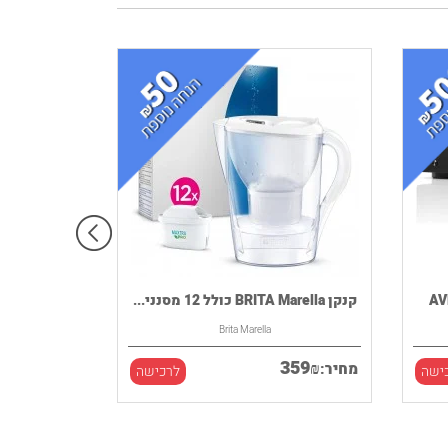
קנקן BRITA Marella כולל 12 מסנני...
Brita Marella
359
₪
מחיר:
ישה
לרכישה