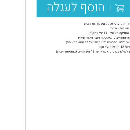
הוסף לעגלה
יר הינו סופי וכולל משלוח עד הבית
משלוח - אווירי
ספקה משוער - 14 ימי עסקים
נו מתחייבים לאספקת מוצר מקורי ותקין
צר נרכש במסגרת יבוא אישי על כל המשתמע מכך
ודשים ע"י idgu
שלם בכרטיס אשראי עד 12 תשלומים (בתוספת ריבית)