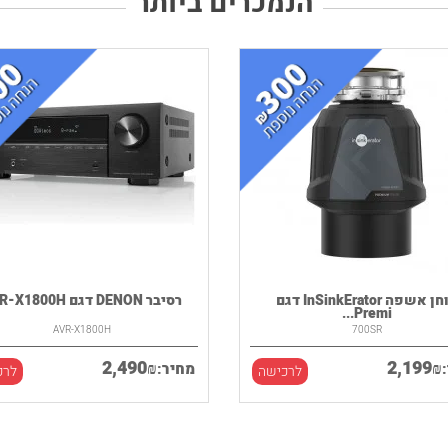
הנמכרים ביותר
טוחן אשפה InSinkErator דגם
רסיבר DENON דגם AVR-X1800H
Premi...
AVR-X1800H
700SR
2,490
2,199
₪
₪
מחיר:
לרכישה
לרכ