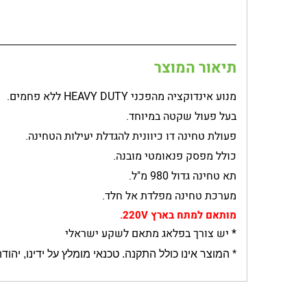
תיאור המוצר
מנוע אינדוקציה מהפכני HEAVY DUTY ללא פחמים.
בעל פעול שקטה במיוחד.
פעולת טחינה דו כיוונית להגדלת יעילות הטחינה.
כולל מפסק פנאומטי מובנה.
תא טחינה גדול 980 מ"ל.
מערכת טחינה מפלדת אל חלד.
מותאם למתח בארץ 220V.
* יש צורך בפלאג מתאם לשקע ישראלי
* המוצר אינו כולל התקנה. טכנאי מומלץ על ידינו, יהודה, מספר טלפון: 052-2434268. * התשלום יתבצע ישירות מול המ