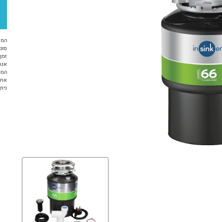
המח
סוג 
זמן א
אנח
המו
אחריות 12 ח
ניתן ל