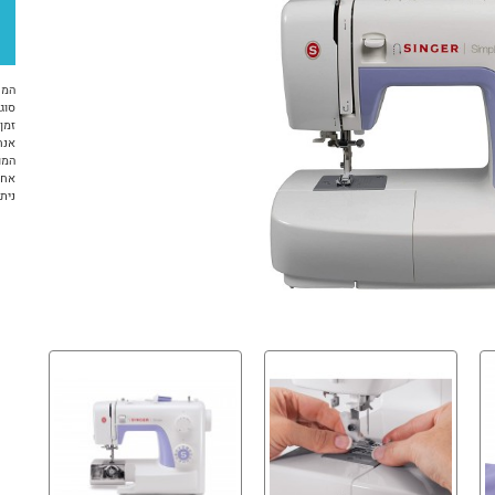
המח
סוג 
זמן א
אנח
המו
אחריות 12 ח
ניתן ל