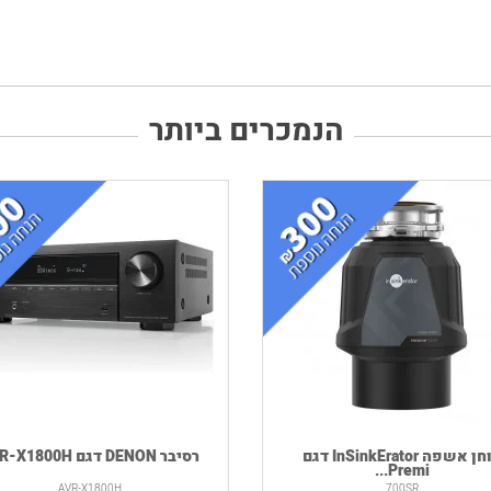
הנמכרים ביותר
טוחן אשפה InSinkErator דגם
רסיבר DENON דגם AVR-X1800H
Premi...
AVR-X1800H
700SR