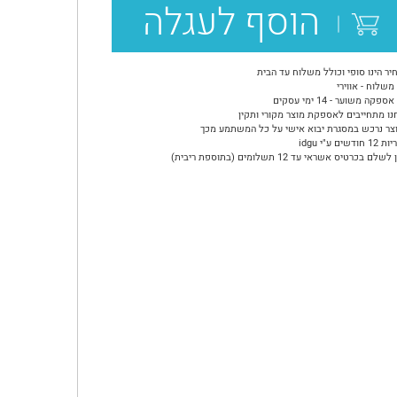
הוסף לעגלה
יר הינו סופי וכולל משלוח עד הבית
משלוח - אווירי
ספקה משוער - 14 ימי עסקים
נו מתחייבים לאספקת מוצר מקורי ותקין
צר נרכש במסגרת יבוא אישי על כל המשתמע מכך
ודשים ע"י idgu
שלם בכרטיס אשראי עד 12 תשלומים (בתוספת ריבית)