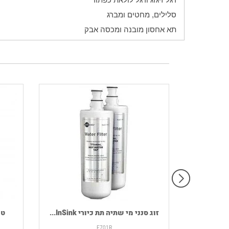
סלילים, מחטים ומברג
תא אחסון מובנה ומכסה אבק
רמקול נייד HOUSE OF MARLEY דגם
זוג סנני מי שתיה תת כיורי InSink...
F701R