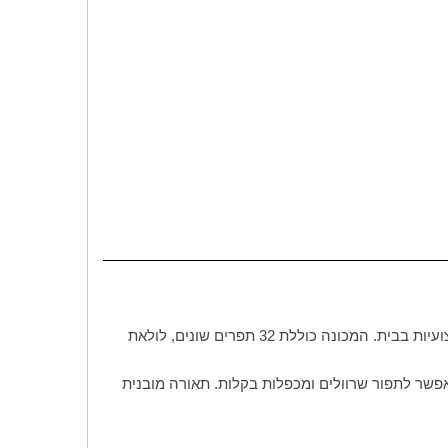
Singer 3232 היא מכונת תפירה ביתית קלה להפעלה, אמינה ויציבה, המתאימה למתחילים ולחובבי תפירה שמחפשים תוצאות מקצועיות בבית. המכונה כוללת 32 תפרים שונים, לולאת
שר לתפור שרוולים ומכפלות בקלות. תאורה מובנית