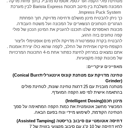
מטחינת פולי הקפה ועד לספל אספרסו מהביל בתוך פחות מדקה
.
המכונה משלבת בין מיטב תכונות
Barista Express
לבין מערכת
.
Impress Puck System
כך ניתן להבטיח מינון מושלם ודחיסה מדויקת, תוך הפחתת
הגרגרים הטחונים הנשארים על המכונה ועל משטח העבודה
.
מכונות האספרסו שלנו תוכננו להעניק את המינון הנכון של פולי
קפה טחונים בזה הרגע
,
להבטיח בקרת טמפרטורה מדויקת ולחץ מים אופטימלי וליצור
הקצפת-מיקרו אמיתית של החלב, לקפה שהוא כולו יצירת אומנות
.
אתם נמצאים במרחק לחיצת כפתור אחת מ-4 התכונות המרכזיות
של מכונות קפה מקצועיות
.
מאפיינים עיקריים
:
טחינה מדויקת עם מטחנת קונוס אינטגרלית
(Conical Burr
Grinder)
מטחנה מובנית עם 25 דרגות טחינה שונות, לטחינת פולים
בהתאמה אישית לפי סוג הקפה המועדף
.
מינון חכם
(Intelligent Dosing)
המכשיר מחשב אוטומטית את כמות הקפה המתאימה על סמך
הטחינה הקודמת, לשימוש מיידי ונוח בפעם הבאה
.
דחיסה אוטומטי עם סיבוב בריסטה
(Assisted Tamping)
לחץ דחיסה של 10 ק"ג עם סיבוב מקצועי בזווית של 7