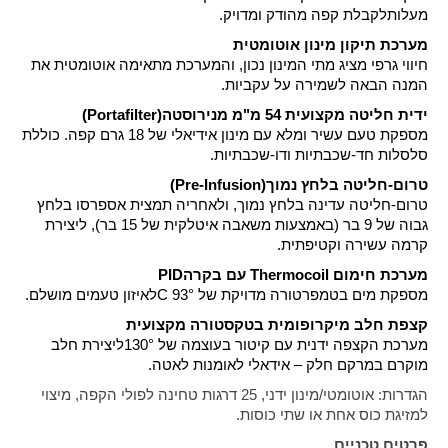
מעלות
לקבלת קפה מהודק ומדויק
.
מערכת תיקון מינון אוטומטית
חיווי גרפי מציג מתי המינון נכון, והמערכת מתאימה אוטומטית את
המנה הבאה לשמירה על עקביות
.
ידית חליטה מקצועית 54 מ"מ מנירוסטה
(Portafilter)
מספקת טעם עשיר ומלא עם מינון אידיאלי של 18 גרם קפה. כוללת
סלסלות חד-שכבתיות ודו-שכבתיות
.
טרום-חליטה בלחץ נמוך
(Pre-Infusion)
טרום-חליטה עדינה בלחץ נמוך, ולאחריה תמצית אספרסו בלחץ
גבוה של 9 בר (באמצעות משאבה איטלקית של 15 בר), ליצירת
קרמה עשירה וקטיפתית
.
מערכת חימום
Thermocoil
עם בקרה
PID
מספקת מים בטמפרטורה מדויקת של 93°
C
לאיזון טעמים מושלם
.
קצפת חלב מיקרופומית בטקסטורה מקצועית
מערכת הקצפה ידנית עם קיטור בעוצמה של 130°
ליצירת חלב
מוקרם במרקם חלק – אידאלי לאומנות לאטה
.
הגדרות: אוטומטי/מינון ידני, 25 דרגות טחינה לפולי הקפה, מיצוי
למזיגת כוס אחת או שתי כוסות
.
פרטים טכניים