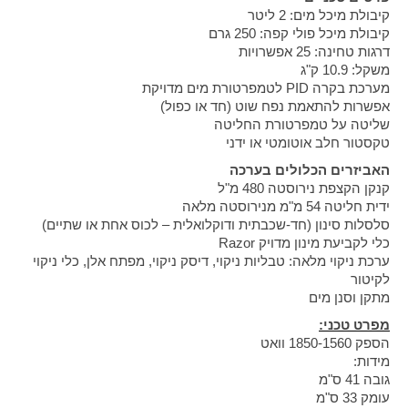
קיבולת מיכל מים: 2 ליטר
קיבולת מיכל פולי קפה: 250 גרם
דרגות טחינה: 25 אפשרויות
משקל: 10.9 ק"ג
מערכת בקרה
PID
לטמפרטורת מים מדויקת
אפשרות להתאמת נפח שוט (חד או כפול)
שליטה על טמפרטורת החליטה
טקסטור חלב אוטומטי או ידני
האביזרים הכלולים בערכה
קנקן הקצפת נירוסטה 480 מ"ל
ידית חליטה 54 מ"מ מנירוסטה מלאה
סלסלות סינון (חד-שכבתית ודוקלואלית – לכוס אחת או שתיים)
כלי לקביעת מינון מדויק
Razor
ערכת ניקוי מלאה: טבליות ניקוי, דיסק ניקוי, מפתח אלן, כלי ניקוי
לקיטור
מתקן וסנן מים
מפרט טכני
:
הספק 1850-1560 וואט
מידות
:
גובה 41 ס"מ
עומק 33 ס"מ