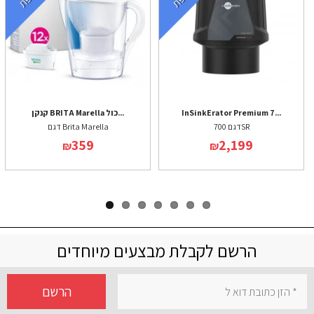
InSinkErator Premium 7...
קנקן BRITA Marella כול...
דגם 700SR
דגם Brita Marella
359
2,199
₪
₪
הרשם לקבלת מבצעים מיוחדים
הרשם