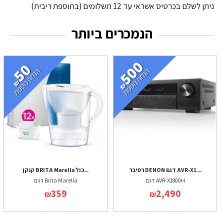
ניתן לשלם בכרטיס אשראי עד 12 תשלומים (בתוספת ריבית)
הנמכרים ביותר
רסיבר DENON דגם AVR-X1...
קנקן BRITA Marella כול...
דגם AVR-X1800H
דגם Brita Marella
359
2,490
₪
₪