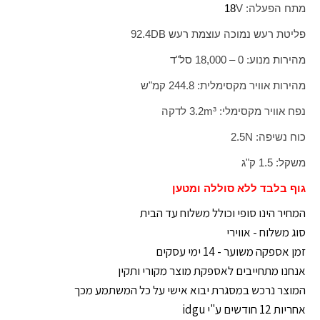
מתח הפעלה:
V
18
פליטת רעש נמוכה עוצמת רעש
DB
92.4
מהירות מנוע: 0 – 18,000 סל"ד
מהירות אוויר מקסימלית: 244.8 קמ"ש
נפח אוויר מקסימלי:
m³
3.2 לדקה
כוח נשיפה:
N
2.5
משקל: 1.5 ק"ג
גוף בלבד ללא סוללה ומטען
המחיר הינו סופי וכולל משלוח עד הבית
סוג משלוח - אווירי
זמן אספקה משוער - 14 ימי עסקים
אנחנו מתחייבים לאספקת מוצר מקורי ותקין
המוצר נרכש במסגרת יבוא אישי על כל המשתמע מכך
אחריות 12 חודשים ע"י idgu