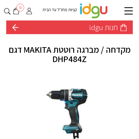
0
קניות מחו״ל עד הבית
חנות idgu
מקדחה / מברגה רוטטת MAKITA דגם
DHP484Z