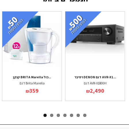
רסיבר DENON דגם AVR-X1...
קנקן BRITA Marella כול...
דגם AVR-X1800H
דגם Brita Marella
359
2,490
₪
₪