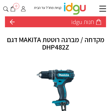
0
קניות מחו״ל עד הבית
חנות idgu
מקדחה / מברגה רוטטת MAKITA דגם
DHP482Z