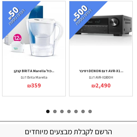
רסיבר DENON דגם AVR-X1...
קנקן BRITA Marella כול...
דגם AVR-X1800H
דגם Brita Marella
359
2,490
₪
₪
הרשם לקבלת מבצעים מיוחדים