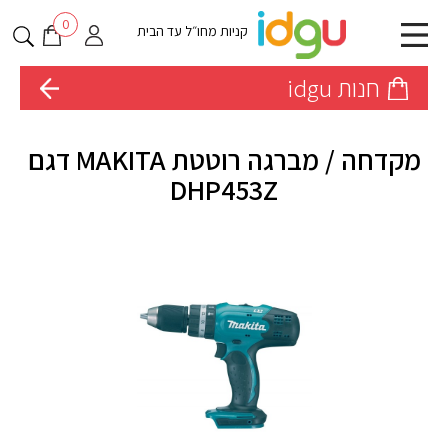
0
קניות מחו״ל עד הבית
חנות idgu
מקדחה / מברגה רוטטת MAKITA דגם
DHP453Z