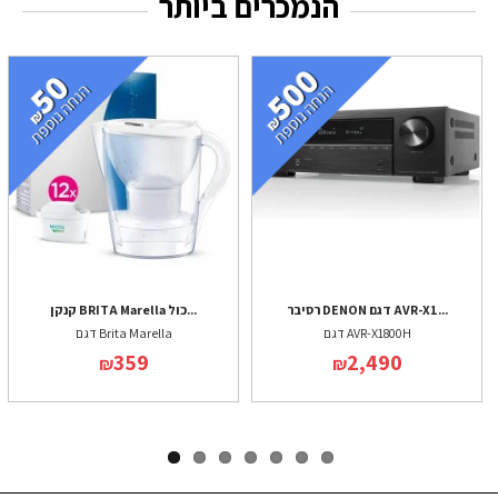
הנמכרים ביותר
רסיבר DENON דגם AVR-X1...
קנקן BRITA Marella כול...
דגם AVR-X1800H
דגם Brita Marella
359
2,490
₪
₪