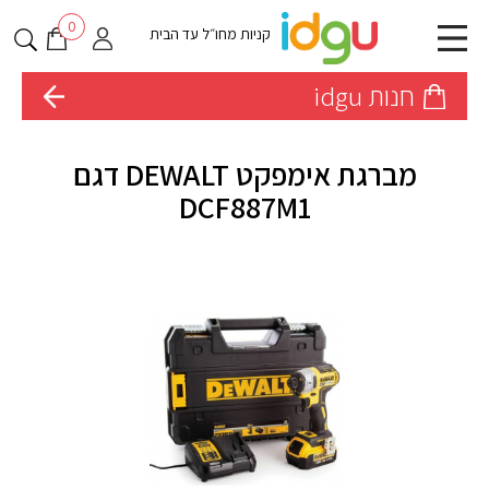
0
קניות מחו״ל עד הבית
חנות idgu
מברגת אימפקט DEWALT דגם
DCF887M1