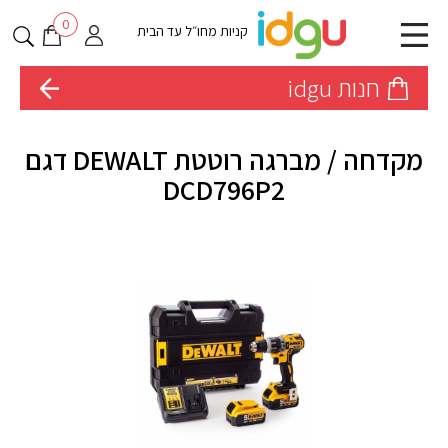
0
קניות מחו״ל עד הבית
חנות idgu
מקדחה / מברגה רוטטת DEWALT דגם
DCD796P2