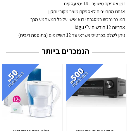
זמן אספקה משוער - 14 ימי עסקים
אנחנו מתחייבים לאספקת מוצר מקורי ותקין
המוצר נרכש במסגרת יבוא אישי על כל המשתמע מכך
אחריות 12 חודשים ע"י idgu
ניתן לשלם בכרטיס אשראי עד 12 תשלומים (בתוספת ריבית)
הנמכרים ביותר
רסיבר DENON דגם AVR-X1...
קנקן BRITA Marella כול...