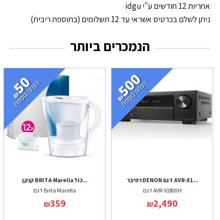
אחריות 12 חודשים ע"י idgu
ניתן לשלם בכרטיס אשראי עד 12 תשלומים (בתוספת ריבית)
הנמכרים ביותר
רסיבר DENON דגם AVR-X1...
קנקן BRITA Marella כול...
דגם AVR-X1800H
דגם Brita Marella
359
2,490
₪
₪