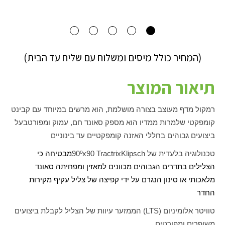
(המחיר כולל מיסים ומשלוח עם שליח עד הבית)
תיאור המוצר
רמקול מדף מעוצב בצורה מושלמת, הוא מרשים במיוחד עם קבינט
קומפקטי שלמרות ממדיו הוא מספק סאונד חם, עמוק ומפורט
בעל
ביצועים גבוהים בחללי האזנה קומפקטיים עד בינוניים
טכנולוגיה בלעדית של
Klipsch
Tractrix
90
90ºx
מבטיחה כי
הצלילים בתדרים הגבוהים מכוונים למאזין ומפחיתה סאונד
מלאכותי או סינון הנגרם על ידי קפיצה של צליל עקיף מקירות
החדר
טוויטר אלומיניום (
LTS
) הממזער עיוות של הצליל לקבלת ביצועים
משופרים ומפורטים