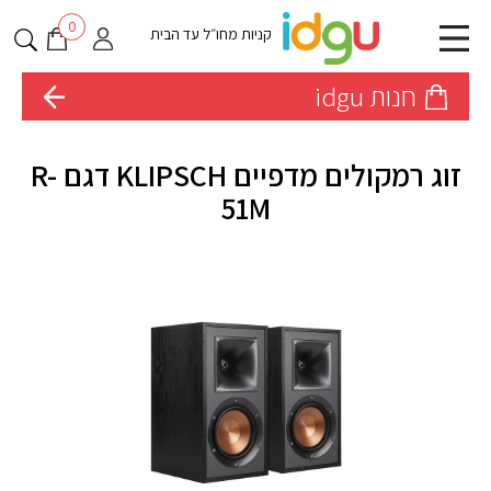
0
קניות מחו״ל עד הבית
חנות idgu
זוג רמקולים מדפיים KLIPSCH דגם R-
51M