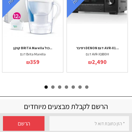
רסיבר DENON דגם AVR-X1...
קנקן BRITA Marella כול...
דגם AVR-X1800H
דגם Brita Marella
359
2,490
₪
₪
הרשם לקבלת מבצעים מיוחדים
הרשם