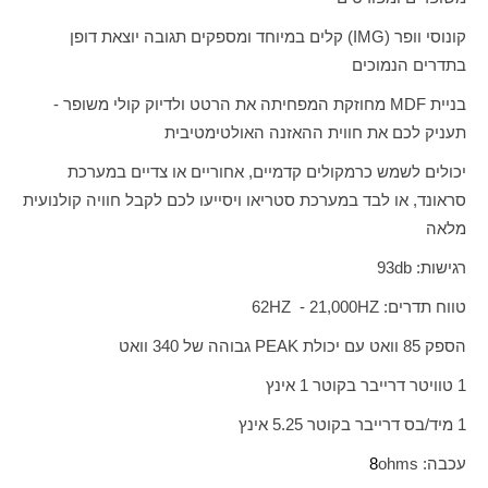
קונוסי וופר (
IMG
) קלים במיוחד ומספקים תגובה יוצאת דופן
בתדרים הנמוכים
בניית
MDF
מחוזקת המפחיתה את הרטט ולדיוק קולי משופר -
תעניק לכם את חווית ההאזנה האולטימטיבית
יכולים לשמש כרמקולים קדמיים, אחוריים או צדיים במערכת
סראונד, או לבד במערכת סטריאו ויסייעו לכם לקבל חוויה קולנועית
מלאה
רגישות:
db
93
טווח תדרים:
HZ
21,000 -
HZ
62
הספק 85 וואט עם יכולת
PEAK
גבוהה של 340 וואט
1 טוויטר דרייבר בקוטר 1 אינץ
1 מיד/בס דרייבר בקוטר 5.25 אינץ
עכבה:
ohms
8