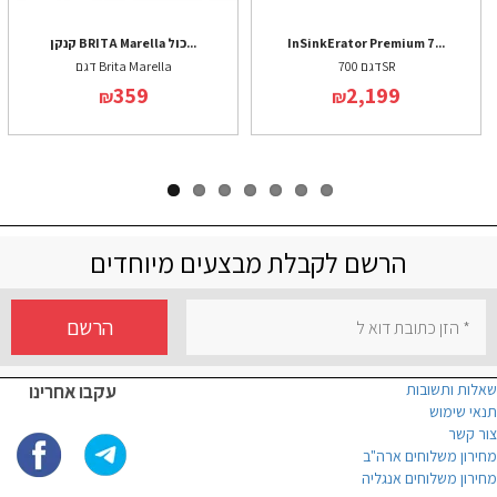
InSinkErator Premium 7...
קנקן BRITA Marella כול...
דגם 700SR
דגם Brita Marella
359
2,199
₪
₪
הרשם לקבלת מבצעים מיוחדים
הרשם
שאלות ותשובות
עקבו אחרינו
תנאי שימוש
צור קשר
מחירון משלוחים ארה"ב
מחירון משלוחים אנגליה