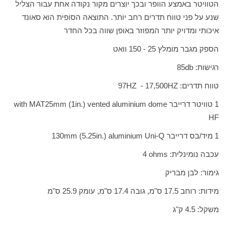
הטוויטר באמצע הוופר ובכך יוצרים מקור נקודה אחת עבור הצליל
שנע על פני טווח תדרים רחב יותר. התוצאה הסופית הוא סאונד
איכותי ומדויק יותר המפוזר באופן שווה בכל החדר
הספק מגבר מומלץ 25 - 150 וואט
רגישות:
db
85
טווח תדרים:
HZ
17,500 -
HZ
97
1 טוויטר דרייבר
25mm (1in.) vented aluminium dome
with MAT
HF
1 מיד/בס דרייבר
130mm (5.25in.) aluminium Uni-Q
עכבה נומינלית:
ohms
4
גימור: לבן מבריק
מידות: רוחב 17.5 ס"מ, גובה 17.4 ס"מ, עומק 25.9 ס"מ
משקל: 4.5 ק"ג