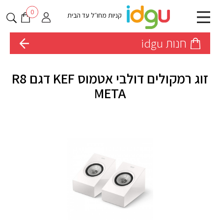
0
קניות מחו״ל עד הבית
חנות idgu
זוג רמקולים דולבי אטמוס KEF דגם R8
META