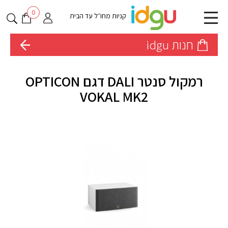
0
קניות מחו״ל עד הבית
חנות idgu
רמקול סנטר DALI דגם OPTICON
VOKAL MK2