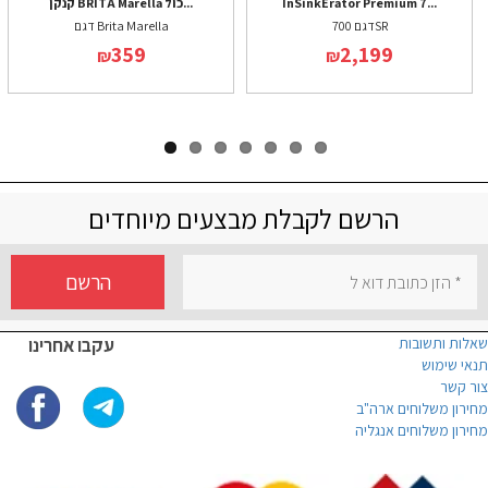
InSinkErator Premium 7...
קנקן BRITA Marella כול...
דגם 700SR
דגם Brita Marella
359
2,199
₪
₪
הרשם לקבלת מבצעים מיוחדים
הרשם
שאלות ותשובות
עקבו אחרינו
תנאי שימוש
צור קשר
מחירון משלוחים ארה"ב
מחירון משלוחים אנגליה