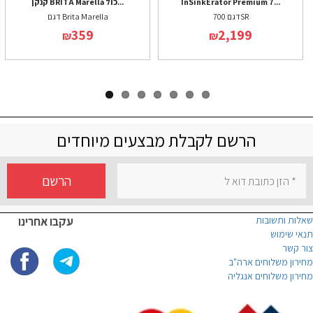
InSinkErator Premium 7...
קנקן BRITA Marella כול...
דגם 700SR
דגם Brita Marella
359
2,199
₪
₪
הרשם לקבלת מבצעים מיוחדים
הרשם
שאלות ותשובות
עקבו אחרינו
תנאי שימוש
צור קשר
מחירון משלוחים ארה"ב
מחירון משלוחים אנגליה