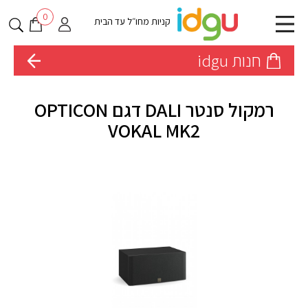
0
קניות מחו״ל עד הבית
חנות idgu
רמקול סנטר DALI דגם OPTICON
VOKAL MK2