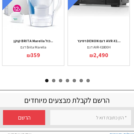
רסיבר DENON דגם AVR-X1...
קנקן BRITA Marella כול...
דגם AVR-X1800H
דגם Brita Marella
359
2,490
₪
₪
הרשם לקבלת מבצעים מיוחדים
הרשם