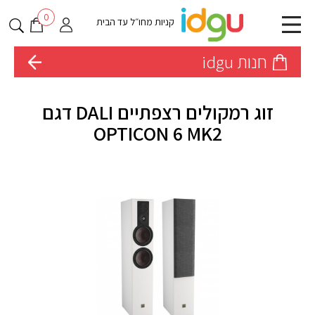
0
קניות מחו״ל עד הבית
חנות idgu
זוג רמקולים רצפתיים DALI דגם
OPTICON 6 MK2