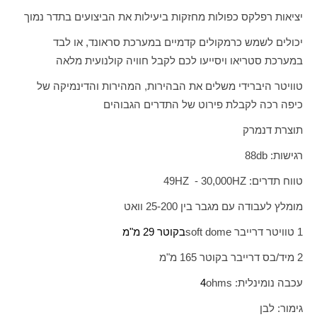
יציאות רפלקס כפולות מחזקות ביעילות את הביצועים בתדר נמוך
יכולים לשמש כרמקולים קדמיים במערכת סראונד, או לבד
במערכת סטריאו ויסייעו לכם לקבל חוויה קולנועית מלאה
טוויטר היברידי משלים את הבהירות, המהירות והדינמיקה של
כיפה רכה לקבלת פירוט של התדרים הגבוהים
תוצרת דנמרק
רגישות:
db
88
טווח תדרים:
HZ
30,000 -
HZ
49
מומלץ לעבודה עם מגבר בין 25-200 וואט
1 טוויטר דרייבר
soft dome
בקוטר 29 מ"מ
2 מיד/בס דרייבר בקוטר 165 מ"מ
עכבה נומינלית:
ohms
4
גימור: לבן