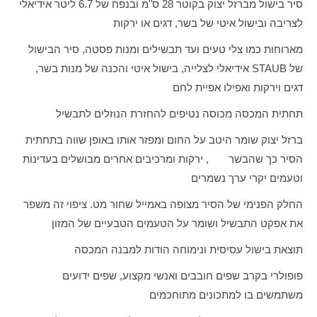
סיר בישול מברזל יצוק בקוטר 28 ס"מ ובנפח של 6.7 ליטר אידיאלי
לצריבה ובישול איטי של בשר, דגים או ירקות
מארוחות כמו צלי טעים ועד תבשילים ומנות פסטה, סיר הבישול
של
STAUB
אידיאלי לצלייה, בישול איטי והכנה של מנות בשר,
דגים וירקות ואפילו אפיית לחם
תחתית המכסה מכוסה נטיפים להחזרת הנוזלים לתבשיל
ברזל יצוק שומר היטב על החום ומפזר אותו באופן שווה בתחתית
הסיר כך שהבשר , ירקות ומרכיבים אחרים מבושלים בעדינות
וטעמים יקרי ערך נשמרים
החלק הפנימי של הסיר מצופה באמייל שחור מט. ציפוי זה משפר
את אפקט התבשיל ושומר על הטעמים הטבעיים של המזון
תוצאת בישול עסיסית ונימוחה הודות למבנה המכסה
פופולרי בקרב שפים חובבים ואנשי מקצוע, שפים ידועים
משתמשים בו למתכונים מתוחכמים