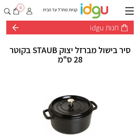
0
קניות מחו״ל עד הבית
חנות idgu
סיר בישול מברזל יצוק STAUB בקוטר
28 ס"מ