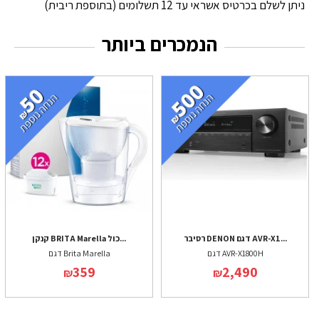
ניתן לשלם בכרטיס אשראי עד 12 תשלומים (בתוספת ריבית)
הנמכרים ביותר
רסיבר DENON דגם AVR-X1...
קנקן BRITA Marella כול...
דגם AVR-X1800H
דגם Brita Marella
359
2,490
₪
₪