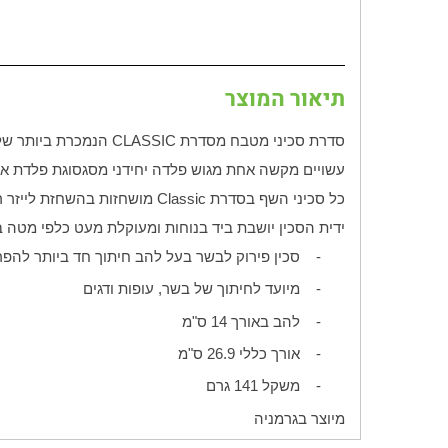
תיאור המוצר
סדרת סכיני מטבח מסדרת
CLASSIC
הנמכרת ביותר של ווסטהוף עם מבחר של 70 צורות להב 
עשויים מקשה אחת מגוש פלדה יחידני מסגסוגת פלדת אל
כל סכיני השף בסדרת
Classic
מושחזות בהשחזת לייזר ר
ידית הסכין יושבת ביד בנוחות ומעוקלת מעט כלפי מטה 
-
סכין פירוק לבשר בעל להב חיתוך חד ביותר לה
-
מיועד לחיתוך של בשר, עופות ודגים
-
להב באורך 14 ס"מ
-
אורך כללי 26.9 ס"מ
-
משקל 141 גרם
מיוצר בגרמניה