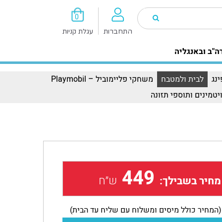
0
התחברות
עגלת קניות
ה"ב ובאנגליה
נג
לבית ולמטבח
משחקי פליימוביל – Playmobil
יטמינים ותוספי תזונה
449
ש״ח
מחיר בשבילך:
(המחיר כולל מיסים ומשלוח עם שליח עד הבית)