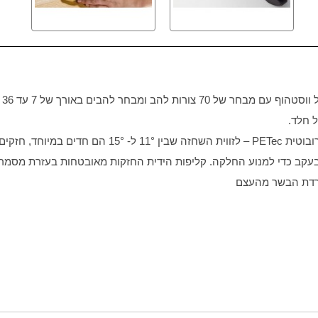
ומבחר להבים באורך של 7 עד 36 ס"מ. מותאמת לכל טבח ביתי ושף מקצועי.
 חלד.
ובוטית
PETec
– לזווית השחזה שבין 11° ל- 15° הם חדים במיוחד, חזקים ועמידים לאורך זמן
בעקב כדי למנוע החלקה. קליפות הידית החזקות מאובטחות בעזרת מסמרו
פרדת הבשר מהעצם