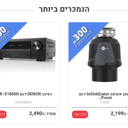
הנמכרים ביותר
טוחן אשפה InSinkErator דגם
רסיבר DENON דגם AVR-X1800H
Premi...
AVR-X1800H
700SR
2,490
2,199
₪
₪
מחיר:
לרכישה
לרכ