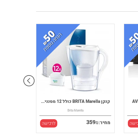
קנקן BRITA Marella כולל 12 מסנני...
Brita Marella
359
₪
מחיר:
ישה
לרכישה