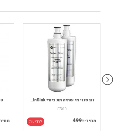
רמקול נייד HOUSE OF MARLEY דגם
זוג סנני מי שתיה תת כיורי InSink...
F701R
499
₪
מחיר:
מחיר:
לרכישה
לרכישה