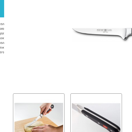
המח
סוג 
זמן א
אנח
המו
אחר
ניתן ל