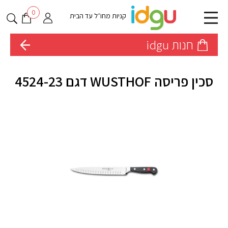
0
קניות מחו״ל עד הבית
חנות idgu
סכין פריסה WUSTHOF דגם 4524-23