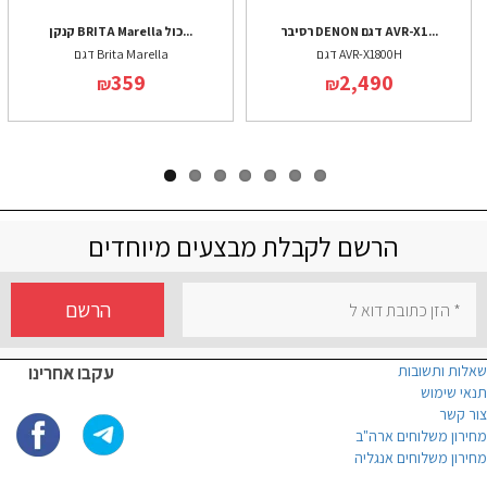
רסיבר DENON דגם AVR-X1...
קנקן BRITA Marella כול...
דגם AVR-X1800H
דגם Brita Marella
359
2,490
₪
₪
הרשם לקבלת מבצעים מיוחדים
הרשם
שאלות ותשובות
עקבו אחרינו
תנאי שימוש
צור קשר
מחירון משלוחים ארה"ב
מחירון משלוחים אנגליה