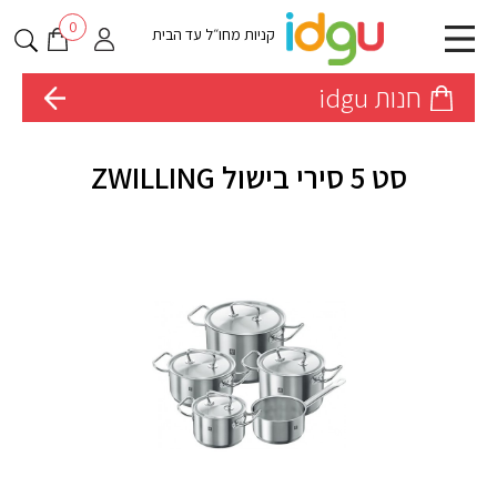
0
קניות מחו״ל עד הבית
חנות idgu
סט 5 סירי בישול ZWILLING