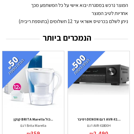
המוצר נרכש במסגרת יבוא אישי על כל המשתמע מכך
אחריות לטיב המוצר
ניתן לשלם בכרטיס אשראי עד 12 תשלומים (בתוספת ריבית)
הנמכרים ביותר
רסיבר DENON דגם AVR-X1...
קנקן BRITA Marella כול...
דגם AVR-X1800H
דגם Brita Marella
359
2,490
₪
₪