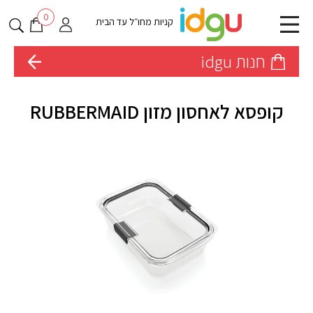
0
קניות מחו״ל עד הבית
חנות idgu
קופסא לאחסון מזון RUBBERMAID