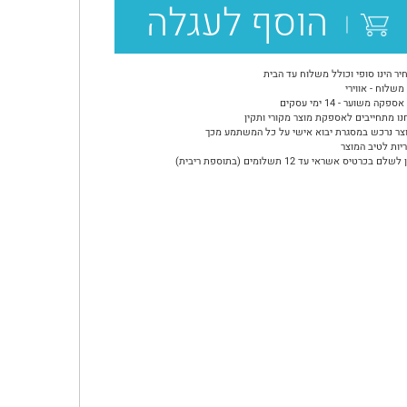
הוסף לעגלה
יר הינו סופי וכולל משלוח עד הבית
משלוח - אווירי
ספקה משוער - 14 ימי עסקים
נו מתחייבים לאספקת מוצר מקורי ותקין
צר נרכש במסגרת יבוא אישי על כל המשתמע מכך
יות לטיב המוצר
שלם בכרטיס אשראי עד 12 תשלומים (בתוספת ריבית)