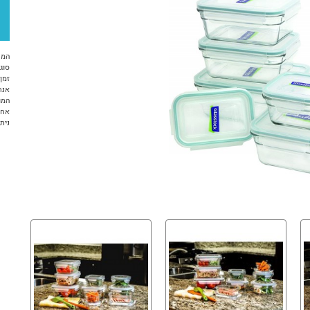
המח
סוג 
זמן א
אנח
המו
אחר
ניתן ל