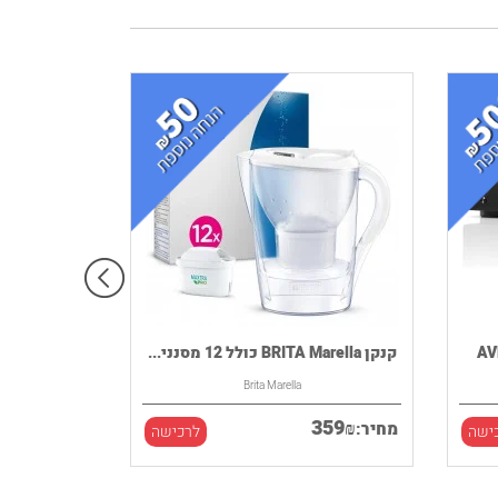
קנקן BRITA Marella כולל 12 מסנני...
Brita Marella
359
₪
מחיר:
ישה
לרכישה