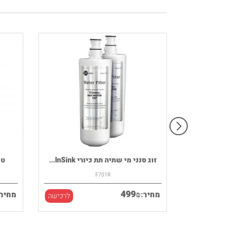
רמקול נייד HOUSE OF MARLEY דגם
זוג סנני מי שתיה תת כיורי InSink...
F701R
499
₪
מחיר:
מחיר:
לרכישה
לרכישה