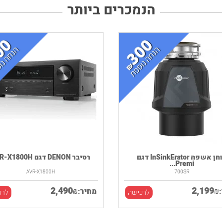
הנמכרים ביותר
טוחן אשפה InSinkErator דגם
רסיבר DENON דגם AVR-X1800H
Premi...
AVR-X1800H
700SR
2,490
2,199
₪
₪
מחיר:
לרכישה
לרכ